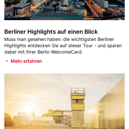
i
g
h
l
Berliner Highlights auf einen Blick
i
Teaser
Muss man gesehen haben: die wichtigsten Berliner
g
-
Highlights entdecken Sie auf dieser Tour - und sparen
h
Text
dabei mit Ihrer Berlin WelcomeCard.
t
s
Mehr erfahren
a
u
Bild
B
f
e
e
r
i
l
n
i
e
n
n
e
B
r