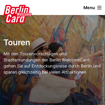
D
Menu
i
r
Stage
Image
e
Paragraphen
k
t
z
Touren
u
© Photo: visitBerlin, Foto: Philip Koschel / Art: Theodor Tehzik "Big Kremlin's Wind"
m
I
Description
Mit den Tourenvorschlägen und
n
Stadterkundungen der Berlin WelcomeCard
h
gehen Sie auf Entdeckungsreise durch Berlin und
a
sparen gleichzeitig bei vielen Attraktionen
l
t