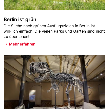
r
ü
n
Berlin ist grün
Teaser
Die Suche nach grünen Ausflugszielen in Berlin ist
-
wirklich einfach. Die vielen Parks und Gärten sind nicht
Text
zu übersehen!
Mehr erfahren
Bild
B
e
r
l
i
n
m
i
t