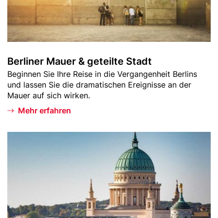
l
M
i
a
c
u
k
e
r
Berliner Mauer & geteilte Stadt
&
Teaser
Beginnen Sie Ihre Reise in die Vergangenheit Berlins
g
-
und lassen Sie die dramatischen Ereignisse an der
e
Text
Mauer auf sich wirken.
t
e
Mehr erfahren
i
l
Bild
U
t
n
e
t
S
e
t
r
a
w
d
e
t