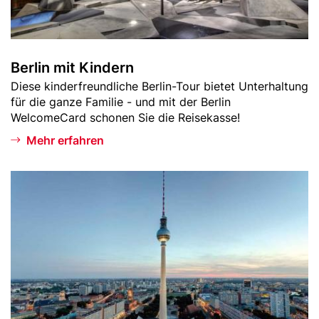
K
i
n
d
Berlin mit Kindern
e
Teaser
Diese kinderfreundliche Berlin-Tour bietet Unterhaltung
r
-
für die ganze Familie - und mit der Berlin
n
Text
WelcomeCard schonen Sie die Reisekasse!
Mehr erfahren
Bild
B
e
r
l
i
n
e
r
H