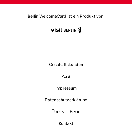
on:
oo
ra
k
m
Berlin WelcomeCard ist ein Produkt von:
Metanavi
Geschäftskunden
Footer
AGB
Impressum
Datenschutzerklärung
Über visitBerlin
Kontakt