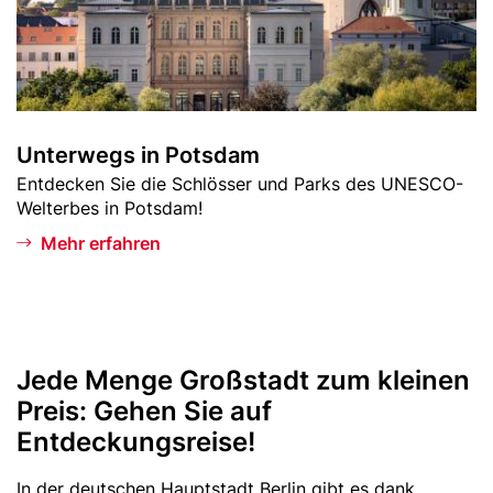
g
s
i
n
P
o
Unterwegs in Potsdam
t
Teaser
Entdecken Sie die Schlösser und Parks des UNESCO-
s
-
Welterbes in Potsdam!
d
Text
a
Mehr erfahren
m
Jede Menge Großstadt zum kleinen
Text
Preis: Gehen Sie auf
Entdeckungsreise!
In der deutschen Hauptstadt Berlin gibt es dank