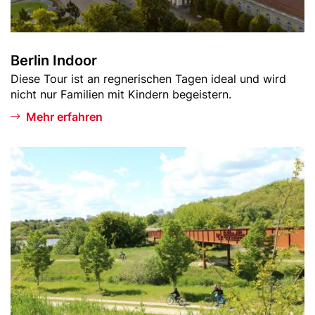
o
r
Berlin Indoor
Teaser
Diese Tour ist an regnerischen Tagen ideal und wird
-
nicht nur Familien mit Kindern begeistern.
Text
Mehr erfahren
Bild
B
e
r
l
i
n
i
s
t
g