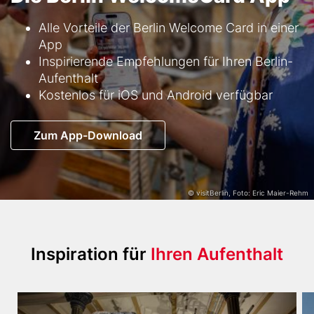
Text
Alle Vorteile der Berlin Welcome Card in einer
App
Inspirierende Empfehlungen für Ihren Berlin-
Aufenthalt
Kostenlos für iOS und Android verfügbar
Button
Zum App-Download
© visitBerlin, Foto: Eric Maier-Rehm
Title
Inspiration für
Ihren Aufenthalt
(with
highlight
Content
Bild
Bi
option)