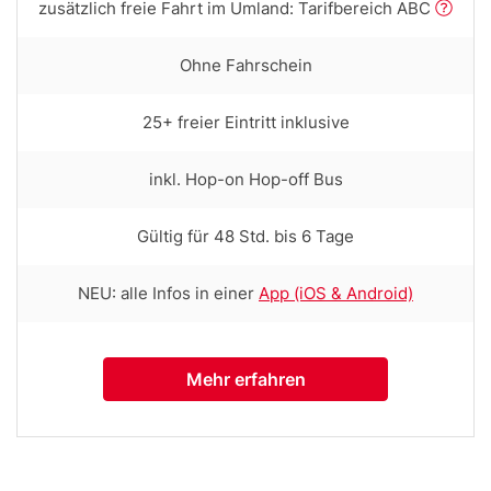
tooltip
Row
zusätzlich freie Fahrt im Umland: Tarifbereich ABC
(first
text
column)
with
Row
Ohne Fahrschein
tooltip
text
(first
with
column)
Row
25+ freier Eintritt inklusive
tooltip
text
(first
with
column)
Row
inkl. Hop-on Hop-off Bus
tooltip
text
(first
with
column)
Row
Gültig für 48 Std. bis 6 Tage
tooltip
text
(first
with
column)
Row
NEU: alle Infos in einer
App (iOS & Android)
tooltip
text
(first
with
column)
tooltip
Mehr erfahren
(first
column)