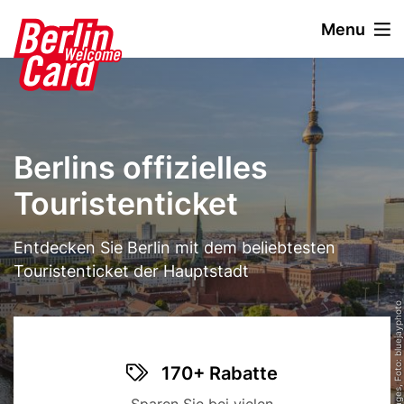
D
Menu
i
r
Stage
Image
e
Paragraphen
k
t
z
Berlins offizielles
u
m
Touristenticket
I
n
Text
Entdecken Sie Berlin mit dem beliebtesten
h
a
Touristenticket der Hauptstadt
l
© Getty Images, Foto: bluejayphoto
t
Title
Benefit
Icon
170+ Rabatte
items
Description