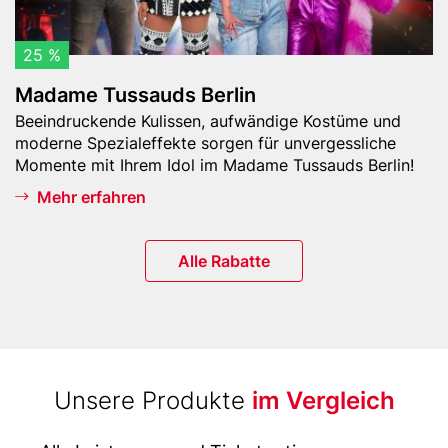
s
a
u
25 %
d
Madame Tussauds Berlin
s
Teaser
Beeindruckende Kulissen, aufwändige Kostüme und
B
-
moderne Spezialeffekte sorgen für unvergessliche
e
Text
Momente mit Ihrem Idol im Madame Tussauds Berlin!
r
l
Mehr erfahren
i
n
Button
Alle Rabatte
Title
Unsere Produkte
im Vergleich
(with