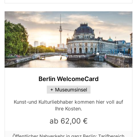
Bild
Berlin WelcomeCard
Card
+ Museumsinsel
variant
Tabellen-
Kunst-und Kulturliebhaber kommen hier voll auf
Teaser
Ihre Kosten.
ab 62,00 €
Row
Öffentlicher Nahverkehr in ganz Berlin: Tarifbereich