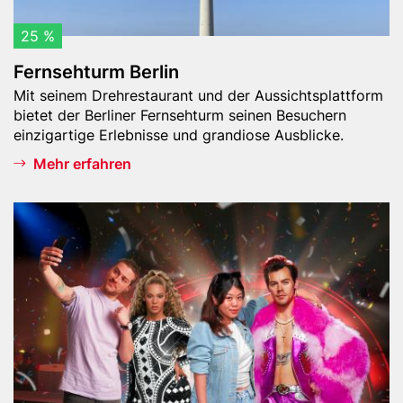
m
B
25 %
e
Fernsehturm Berlin
r
Teaser
Mit seinem Drehrestaurant und der Aussichtsplattform
l
-
bietet der Berliner Fernsehturm seinen Besuchern
i
Text
einzigartige Erlebnisse und grandiose Ausblicke.
n
Mehr erfahren
Header
M
Bild
a
d
a
m
e
T
u
s