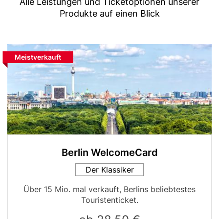
Text
highlight
Alle Leistungen und Ticketoptionen unserer
Produkte auf einen Blick
option)
Bild
Block
Etikett
Meistverkauft
reference
für
Vergleichstabelle
hervorheben
Berlin WelcomeCard
Card
Der Klassiker
variant
Tabellen-
Über 15 Mio. mal verkauft, Berlins beliebtestes
Teaser
Touristenticket.