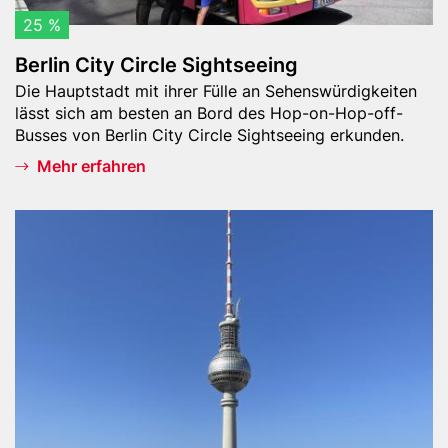
i
25 %
r
Berlin City Circle Sightseeing
c
Teaser
Die Hauptstadt mit ihrer Fülle an Sehenswürdigkeiten
l
-
lässt sich am besten an Bord des Hop-on-Hop-off-
e
Text
Busses von Berlin City Circle Sightseeing erkunden.
S
i
Mehr erfahren
g
h
Header
F
t
Bild
e
s
r
e
n
e
s
i
e
n
h
g
t
u
r