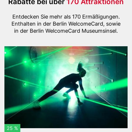
Title
Rabatte bei über
170 Attraktionen
(with
Text
highlight
Entdecken Sie mehr als 170 Ermäßigungen.
Enthalten in der Berlin WelcomeCard, sowie
option)
in der Berlin WelcomeCard Museumsinsel.
Content
Header
D
items
Bild
e
u
t
s
c
h
e
s
S
p
i
25 %