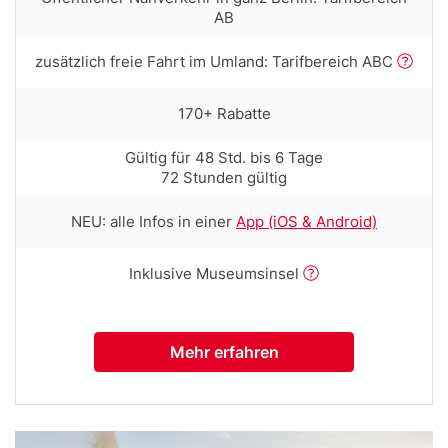
text
AB
with
tooltip
Row
zusätzlich freie Fahrt im Umland: Tarifbereich ABC
(first
text
column)
with
Row
170+ Rabatte
tooltip
text
(first
with
Row
Gültig für 48 Std. bis 6 Tage
column)
tooltip
text
72 Stunden gültig
(first
with
column)
tooltip
Row
NEU: alle Infos in einer
App (iOS & Android)
(first
text
column)
with
Row
Inklusive Museumsinsel
tooltip
text
(first
with
column)
tooltip
Mehr erfahren
(first
column)
Bild