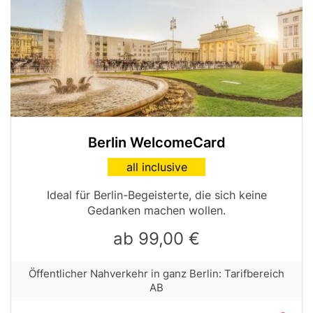
Berlin WelcomeCard
Card
all inclusive
variant
Tabellen-
Ideal für Berlin-Begeisterte, die sich keine
Teaser
Gedanken machen wollen.
ab 99,00 €
Row
Öffentlicher Nahverkehr in ganz Berlin: Tarifbereich
text
AB
with