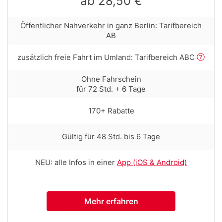
ab 28,50 €
Row
Öffentlicher Nahverkehr in ganz Berlin: Tarifbereich
text
AB
with
tooltip
Row
zusätzlich freie Fahrt im Umland: Tarifbereich ABC
(first
text
column)
with
Row
Ohne Fahrschein
tooltip
text
für 72 Std. + 6 Tage
(first
with
column)
tooltip
Row
170+ Rabatte
(first
text
column)
with
Row
Gültig für 48 Std. bis 6 Tage
tooltip
text
(first
with
column)
Row
NEU: alle Infos in einer
App (iOS & Android)
tooltip
text
(first
with
column)
tooltip
Mehr erfahren
(first
column)