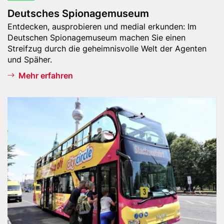
o
Deutsches Spionagemuseum
n
Teaser
Entdecken, ausprobieren und medial erkunden: Im
a
-
Deutschen Spionagemuseum machen Sie einen
g
Text
Streifzug durch die geheimnisvolle Welt der Agenten
e
und Späher.
m
Mehr erfahren
u
s
e
Header
B
u
Bild
e
m
r
l
i
n
C
i
t
y
C