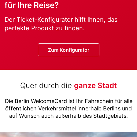
für Ihre Reise?
Text
Der Ticket-Konfigurator hilft Ihnen, das
perfekte Produkt zu finden.
Button
Zum Konfigurator
Title
Quer durch die
ganze Stadt
(with
Text
highlight
Die Berlin WelcomeCard ist Ihr Fahrschein für alle
öffentlichen Verkehrsmittel innerhalb Berlins und
option)
auf Wunsch auch außerhalb des Stadtgebiets.
Image