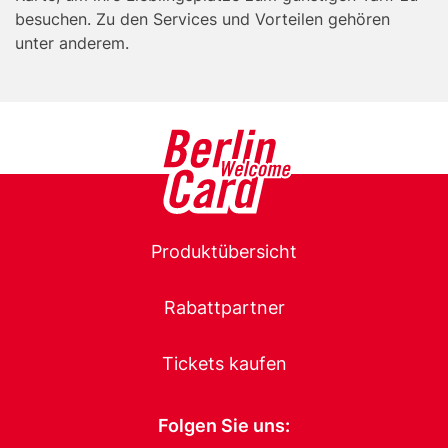
besuchen. Zu den Services und Vorteilen gehören
unter anderem.
Main
Produktübersicht
navigation
Rabattpartner
Tickets kaufen
Folgen Sie uns: