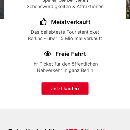
Sparen Sie bei vielen
Sehenswürdigkeiten & Attraktionen
Title
Icon
Meistverkauft
Description
Das beliebteste Touristenticket
Berlins - über 15 Mio mal verkauft
Title
Icon
Freie Fahrt
Description
Ihr Ticket für den öffentlichen
Nahverkehr in ganz Berlin
Button
Jetzt kaufen
Paragraphen