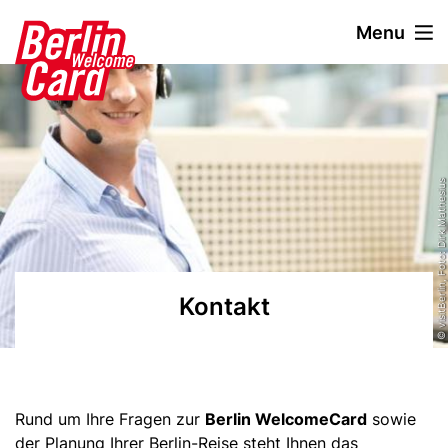
D
Menu
i
r
Bild
e
k
t
z
u
© visitBerlin, Foto: Dirk Mathesius
m
I
n
h
a
Kontakt
l
t
v
i
s
Text
Rund um Ihre Fragen zur
Berlin WelcomeCard
sowie
i
der Planung Ihrer Berlin-Reise steht Ihnen das