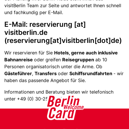
t
visitBerlin Team zur Seite und antwortet Ihnen schnell
B
und fachkundig per E-Mail.
e
r
E-Mail:
reservierung
[at]
l
visitberlin.de
i
(
reservierung[at]visitberlin[dot]de
)
n
S
Wir reservieren für Sie
Hotels, gerne auch inklusive
e
Bahnanreise
oder greifen
Reisegruppen
ab 10
r
Personen organisatorisch unter die Arme. Ob
v
Gästeführer
,
Transfers
oder
Schiffsrundfahrten
- wir
i
haben das passende Angebot für Sie.
c
e
Informationen und Beratung bieten wir telefonisch
C
unter +49 (0) 30-25002359.
e
n
t
e