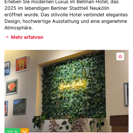
Teaser
Erleben Sie modernen Luxus im Bellman Hotel, das
-
2025 im lebendigen Berliner Stadtteil Neukölln
Text
eröffnet wurde. Das stilvolle Hotel verbindet elegantes
Design, hochwertige Ausstattung und eine angenehme
Atmosphäre.
Mehr erfahren
Header
B
M
Bild
e
e
n
r
n
k
e
e
B
n
e
r
l
i
n
25 %