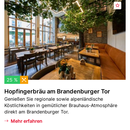
Header
H
M
Bild
o
e
p
r
f
k
i
e
n
n
g
e
r
b
r
ä
25 %
u
Hopfingerbräu am Brandenburger Tor
a
Teaser
Genießen Sie regionale sowie alpenländische
m
-
Köstlichkeiten in gemütlicher Brauhaus-Atmosphäre
B
Text
direkt am Brandenburger Tor.
r
a
Mehr erfahren
n