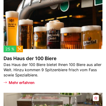
i
r
H
n
k
a
e
e
u
r
n
s
C
d
u
e
r
r
r
1
y
0
25 %
w
0
u
Das Haus der 100 Biere
B
r
Teaser
Das Haus der 100 Biere bietet Ihnen 100 Biere aus aller
i
s
-
Welt. Hinzu kommen 9 Spitzenbiere frisch vom Fass
e
Text
t
sowie Spezialbiere.
r
e
Mehr erfahren
Header
F
M
Bild
r