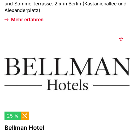
Text
und Sommerterrasse. 2 x in Berlin (Kastanienallee und
e
Alexanderplatz).
s
Mehr erfahren
t
a
u
Header
B
r
M
Bild
e
a
e
l
n
r
l
t
k
m
e
a
n
n
H
o
t
e
l
25 %
Bellman Hotel