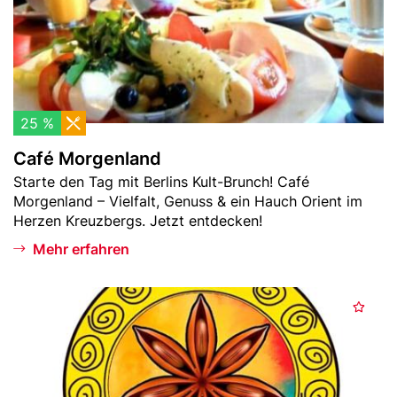
n
r
g
e
n
l
a
25 %
n
Café Morgenland
d
Teaser
Starte den Tag mit Berlins Kult-Brunch! Café
-
Morgenland – Vielfalt, Genuss & ein Hauch Orient im
Text
Herzen Kreuzbergs. Jetzt entdecken!
Mehr erfahren
Header
C
M
Bild
u
e
r
r
r
k
y