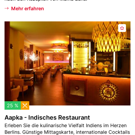
Mehr erfahren
Header
A
M
Bild
a
e
p
r
k
k
a
e
-
n
I
n
d
i
s
c
25 %
h
Aapka - Indisches Restaurant
e
Teaser
Erleben Sie die kulinarische Vielfalt Indiens im Herzen
s
-
Berlins. Günstige Mittagskarte, internationale Cocktails
R