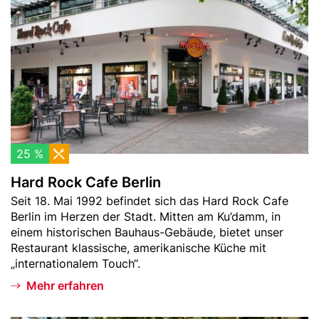
S
r
d
e
k
R
i
e
o
f
n
c
e
k
r
C
t
a
f
e
25 %
B
Hard Rock Cafe Berlin
e
Teaser
Seit 18. Mai 1992 befindet sich das Hard Rock Cafe
r
-
Berlin im Herzen der Stadt. Mitten am Ku’damm, in
l
Text
einem historischen Bauhaus-Gebäude, bietet unser
i
Restaurant klassische, amerikanische Küche mit
n
„internationalem Touch“.
Mehr erfahren