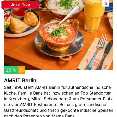
Header
A
e
Unser Tipp
M
At­trak­tio­nen
R­ad­touren
Schiffs­fahrten
Bild
M
i
e
R
m
r
I
H
k
T
e
e
B
r
n
e
Büh­nen
Schlös­ser
Stadt­rund­fahr­ten
b
r
s
l
t
i
n
25 %
Stadt­führun­gen
Fun, Sport &
Mu­seen
Relax
AMRIT Berlin
Teaser
Seit 1996 steht AMRIT Berlin für authentische indische
-
Küche. Familie Bans hat inzwischen an Top Standorten
Text
in Kreuzberg, Mitte, Schöneberg & am Potsdamer Platz
die vier AMRIT Restaurants. Bei uns gibt es indische
Gastfreundschaft und frisch gekochte indische Speisen
Potsdam
Res­tau­rants
Shopping
nach den Rezepten von Mama Bans.