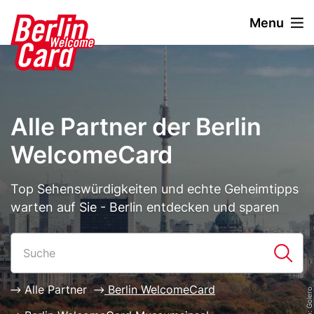
D
Menu
i
r
Stage
Image
e
Paragraphen
k
t
z
Alle Partner der Berlin
u
m
WelcomeCard
I
n
Description
Top Sehenswürdigkeiten und echte Geheimtipps
h
warten auf Sie - Berlin entdecken und sparen
a
l
Paragraphen
List
t
Alle Partner
Berlin WelcomeCard