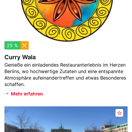
e
W
n
a
l
a
25 %
Curry Wala
Teaser
Genieße ein einladendes Restauranterlebnis im Herzen
-
Berlins, wo hochwertige Zutaten und eine entspannte
Text
Atmosphäre aufeinandertreffen und etwas Besonderes
schaffen.
Mehr erfahren
Header
C
M
Bild
u
e
r
r
r