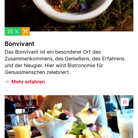
n
t
25 %
Bonvivant
Teaser
Das Bonvivant ist ein besonderer Ort des
-
Zusammenkommens, des Genießens, des Erfahrens
Text
und der Neugier. Hier wird Bistronomie für
Genussmenschen zelebriert.
Mehr erfahren
Header
C
M
Bild
a
e
f
r
é
k
M
e
o