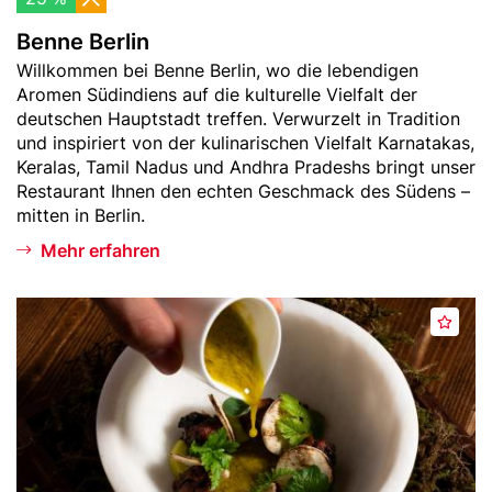
Benne Berlin
Teaser
Willkommen bei Benne Berlin, wo die lebendigen
-
Aromen Südindiens auf die kulturelle Vielfalt der
Text
deutschen Hauptstadt treffen. Verwurzelt in Tradition
und inspiriert von der kulinarischen Vielfalt Karnatakas,
Keralas, Tamil Nadus und Andhra Pradeshs bringt unser
Restaurant Ihnen den echten Geschmack des Südens –
mitten in Berlin.
Mehr erfahren
Header
B
M
Bild
o
e
n
r
v
k
i
e
v
n
a