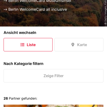
© Getty Images, Foto: Golero
Berlin WelcomeCard Museumsinsel
Berlin WelcomeCard all inclusive
B
Ansicht wechseln
e
r
Liste
Karte
l
i
n
e
Nach Kategorie filtern
r
S
Zeige Filter
k
y
l
i
26
Partner gefunden:
n