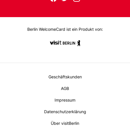
us
ac
wit
nst
eb
ter
ag
on:
oo
ra
k
m
Berlin WelcomeCard ist ein Produkt von:
Metanavi
Geschäftskunden
Footer
AGB
Impressum
Datenschutzerklärung
Über visitBerlin