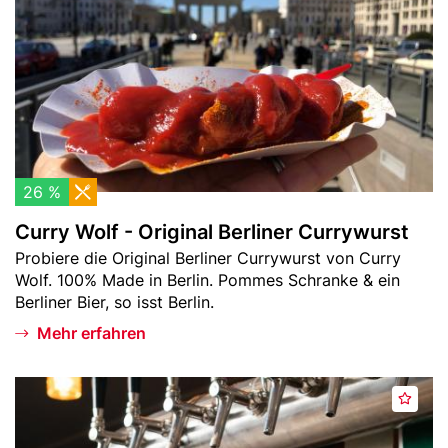
k
y
e
W
n
o
l
f
-
O
r
26 %
i
Curry Wolf - Original Berliner Currywurst
g
Teaser
Probiere die Original Berliner Currywurst von Curry
i
-
Wolf. 100% Made in Berlin. Pommes Schranke & ein
n
Text
Berliner Bier, so isst Berlin.
a
l
Mehr erfahren
B
e
Header
D
r
M
Bild
a
l
e
s