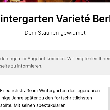
intergarten Varieté Berl
Untertitel
Dem Staunen gewidmet
nderungen im Angebot kommen. Wir empfehlen Ihnen 
eite zu informieren.
 Friedrichstraße im Wintergarten des legendären
einige Jahre später zu den fortschrittlichsten
ollte. Mit seinen spektakulären