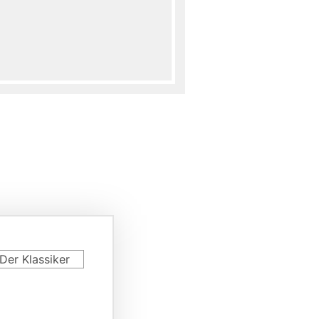
rd
Der Klassiker
riant