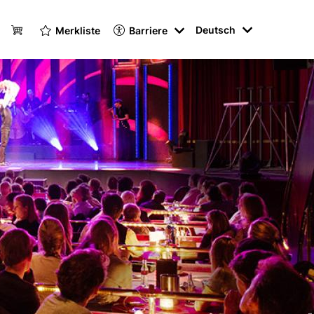
Languag
Deutsch
Merkliste
Barriere
Metanavi
switcher
Header
(Content