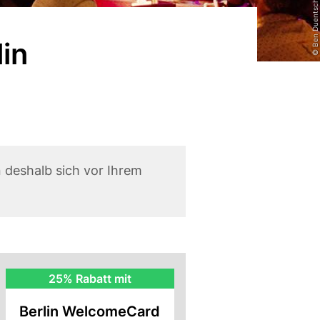
© Ben Duentsch
in
deshalb sich vor Ihrem
BWC
25% Rabatt mit
Rabatt
Berlin WelcomeCard