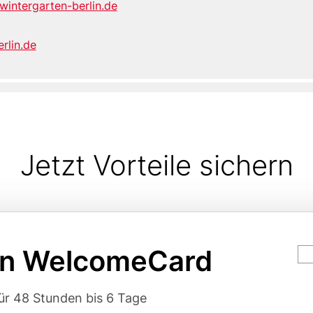
wintergarten-berlin.de
rlin.de
Jetzt Vorteile sichern
in WelcomeCard
Ca
va
rgumente
für 48 Stunden bis 6 Tage