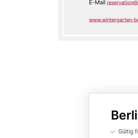
E-Mail
reservation@
www.wintergarten-be
Website
Seitenverweis
auf
Berl
Kartenvariante
Vorteilsa
Gültig 