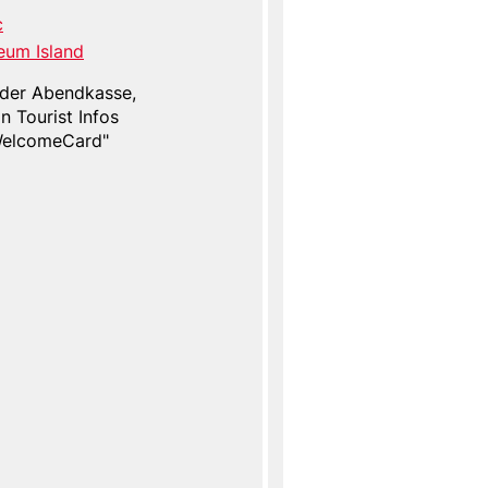
c
eum Island
n der Abendkasse,
n Tourist Infos
"WelcomeCard"