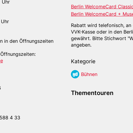
0 Uhr
Berlin WelcomeCard Classi
Berlin WelcomeCard + Mus
 Uhr
Rabatt wird telefonisch, a
VVK-Kasse oder in den Berli
gewährt. Bitte Stichwort 
n in den Öffnungszeiten
angeben.
 Öffnungszeiten:
de
Kategorie
Büh­nen
6
Thementouren
 588 4 33