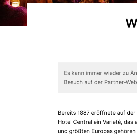
W
Corona
Es kann immer wieder zu Ä
Haftungsausschluss
Besuch auf der Partner-Webs
Text
Bereits 1887 eröffnete auf der
Hotel Central ein Varieté, das 
und größten Europas gehören s