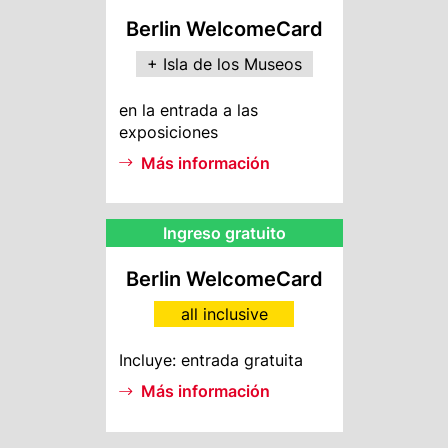
Rebate
Berlin WelcomeCard
+ Isla de los Museos
MI
en la entrada a las
Info
exposiciones
Más información
AI
Ingreso gratuito
Rebate
text
Berlin WelcomeCard
(overwrite)
all inclusive
AI
Incluye: entrada gratuita
Info
Más información