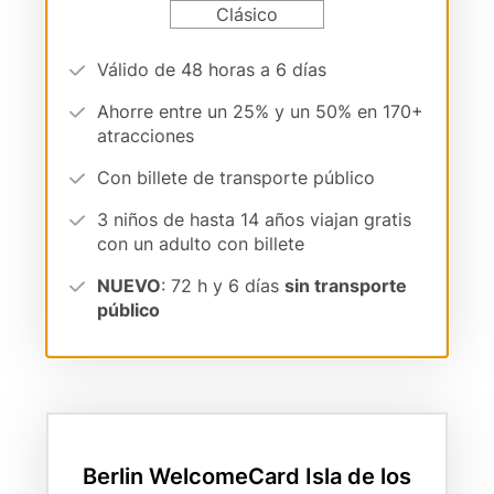
Card
Clásico
n
variant
c
Vorteilsargumente
Válido de 48 horas a 6 días
i
(cards
p
Ahorre entre un 25% y un 50% en 170+
form)
a
atracciones
l
Con billete de transporte público
3 niños de hasta 14 años viajan gratis
con un adulto con billete
NUEVO
: 72 h y 6 días
sin transporte
público
Berlin WelcomeCard Isla de los