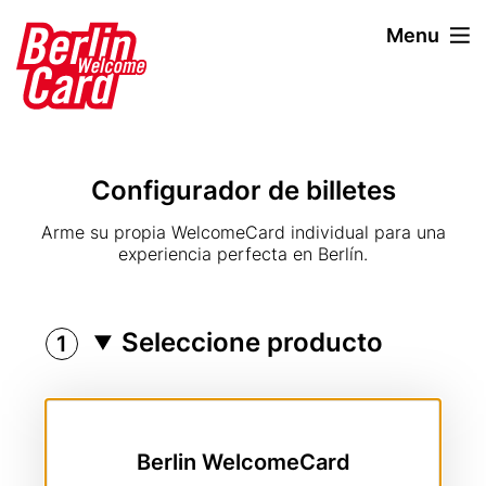
P
Menu
a
s
a
r
a
l
Configurador de billetes
c
o
Subtitle
Arme su propia WelcomeCard individual para una
n
experiencia perfecta en Berlín.
t
e
n
Seleccione producto
i
d
o
p
r
Berlin WelcomeCard
i