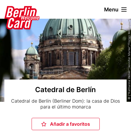
P
Menu
a
s
Header
© ["Katharina Weber","Jennifer Marke","Florian Monheim"]
a
image
r
a
l
c
o
n
t
e
n
Catedral de Berlín
i
Subtitle
Catedral de Berlín (Berliner Dom): la casa de Dios
d
para el último monarca
o
p
r
Añadir a favoritos
Añadir a favoritos
i