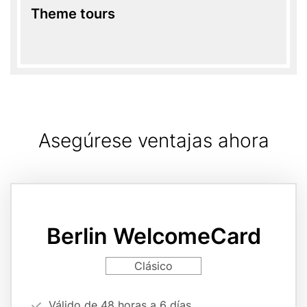
Theme tours
Asegúrese ventajas ahora
Card
variant
page
Berlin WelcomeCard
reference
Card
Clásico
variant
Vorteilsargumente
Válido de 48 horas a 6 días