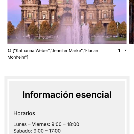
r
y
© ["Katharina Weber","Jennifer Marke","Florian
1
| 7
Monheim"]
Información esencial
Horarios
Lunes – Viernes: 9:00 – 18:00
Sábado: 9:00 – 17:00