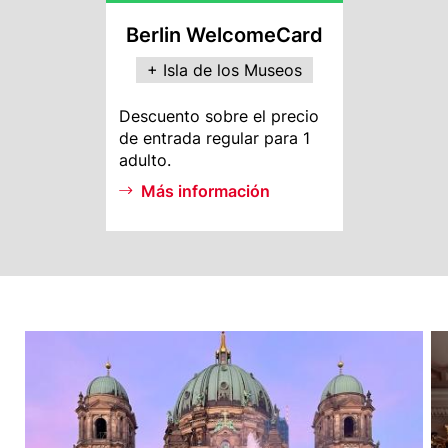
Rebate
Berlin WelcomeCard
+ Isla de los Museos
MI
Descuento sobre el precio
Info
de entrada regular para 1
adulto.
Más información
G
a
l
l
e