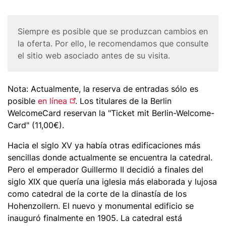
n
c
Corona
Siempre es posible que se produzcan cambios en
i
Disclaimer
la oferta. Por ello, le recomendamos que consulte
p
el sitio web asociado antes de su visita.
a
l
Body
Nota: Actualmente, la reserva de entradas sólo es
posible
en línea
. Los titulares de la Berlin
WelcomeCard reservan la "Ticket mit Berlin-Welcome-
Card" (11,00€).
Hacia el siglo XV ya había otras edificaciones más
sencillas donde actualmente se encuentra la catedral.
Pero el emperador Guillermo II decidió a finales del
siglo XIX que quería una
iglesia
más elaborad
a
y lujos
a
como catedral de la corte de la dinastía de los
Hohenzollern. El nuevo y monumental edificio se
inauguró finalmente en 1905. La catedral está