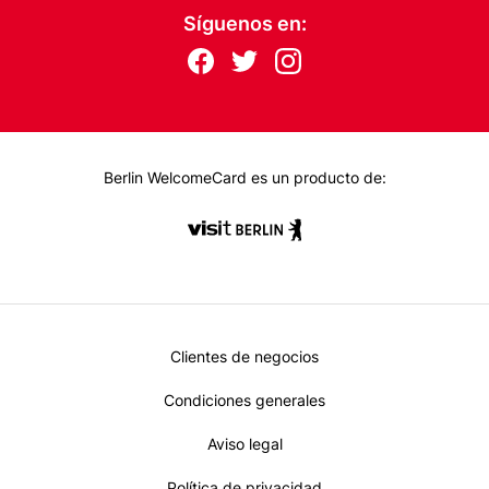
Síguenos en:
Follow
F
T
I
us
ac
wit
nst
eb
ter
ag
on:
oo
ra
k
m
Berlin WelcomeCard es un producto de:
Metanavi
Clientes de negocios
Footer
Condiciones generales
Aviso legal
Política de privacidad