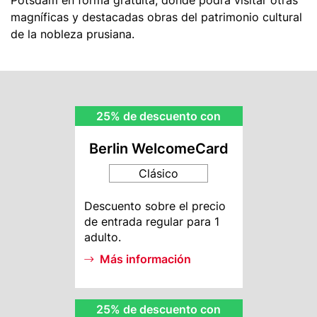
Potsdam en forma gratuita, donde podrá visitar otras
magníficas y destacadas obras del patrimonio cultural
de la
nobleza prusiana.
BWC
25% de descuento con
Rebate
Berlin WelcomeCard
Clásico
BWC
Descuento sobre el precio
Info
de entrada regular para 1
adulto.
Más información
MI
25% de descuento con