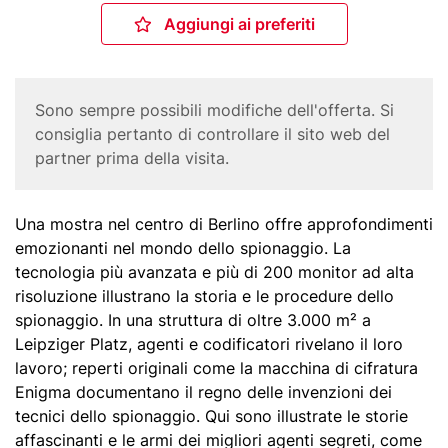
n
Aggiungi ai preferiti
Aggiungi ai preferiti
c
i
p
Corona
Sono sempre possibili modifiche dell'offerta. Si
a
Disclaimer
consiglia pertanto di controllare il sito web del
l
partner prima della visita.
e
Body
Una mostra nel centro di Berlino offre approfondimenti
emozionanti nel mondo dello spionaggio. La
tecnologia più avanzata e più di 200 monitor ad alta
risoluzione illustrano la storia e le procedure dello
spionaggio. In una struttura di oltre 3.000 m² a
Leipziger Platz, agenti e codificatori rivelano il loro
lavoro; reperti originali come la macchina di cifratura
Enigma documentano il regno delle invenzioni dei
tecnici dello spionaggio. Qui sono illustrate le storie
affascinanti e le armi dei migliori agenti segreti, come