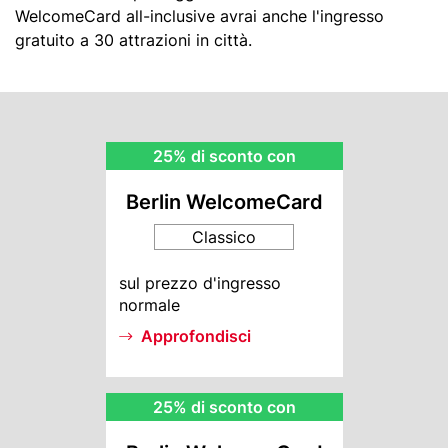
WelcomeCard all-inclusive avrai anche l'ingresso
gratuito a 30 attrazioni in città.
BWC
25% di sconto con
Rebate
Berlin WelcomeCard
Classico
BWC
sul prezzo d'ingresso
Info
normale
Approfondisci
MI
25% di sconto con
Rebate