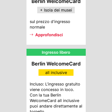
Berlin WelcomeCard
+ Isola dei musei
MI
sul prezzo d'ingresso
Info
normale
Approfondisci
AI
Ingresso libero
Rebate
text
Berlin WelcomeCard
(overwrite)
all inclusive
AI
Incluso: L’ingresso gratuito
Info
viene concesso in loco.
Con la tua Berlin
WelcomeCard all inclusive
puoi andare direttamente al
tornello.