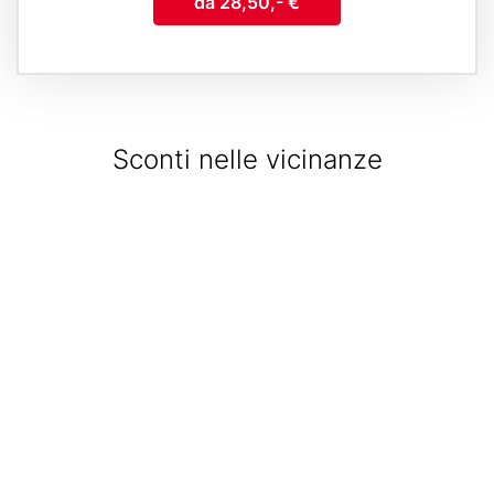
da 28,50,- €
Sconti nelle vicinanze
Geolocation