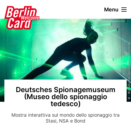
S
Menu
a
l
Header
t
image
a
a
© : ©Deutsches Spionagemuseum Berlin
l
c
o
n
t
e
n
Deutsches Spionagemuseum
u
(Museo dello spionaggio
t
tedesco)
o
Subtitle
Mostra interattiva sul mondo dello spionaggio tra
p
Stasi, NSA e Bond
r
i