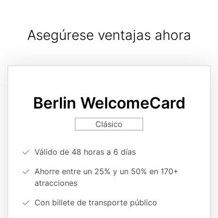
Asegúrese ventajas ahora
Card
variant
page
Berlin WelcomeCard
reference
Card
Clásico
variant
Vorteilsargumente
Válido de 48 horas a 6 días
(cards
Ahorre entre un 25% y un 50% en 170+
form)
atracciones
Con billete de transporte público