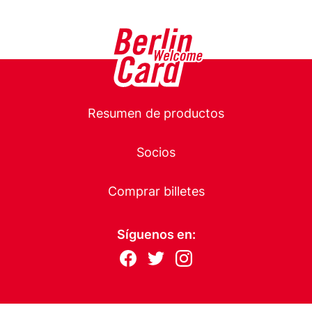
Main
Resumen de productos
navigation
Socios
Comprar billetes
Síguenos en:
Follow
F
T
I
us
ac
wit
nst
eb
ter
ag
on:
oo
ra