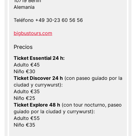
10719
Berlin
Alemania
Teléfono
+49 30-23 60 56 56
Website
bigbustours.com
Precios
Ticket Essential 24 h:
Adulto €45
Niño €30
Ticket Discover 24 h
(con paseo guiado por la
ciudad y currywurst):
Adulto €35
Niño €25
Ticket Explore 48 h
(con tour nocturno, paseo
guiado por la ciudad y currywurst):
Adulto €55
Niño €35