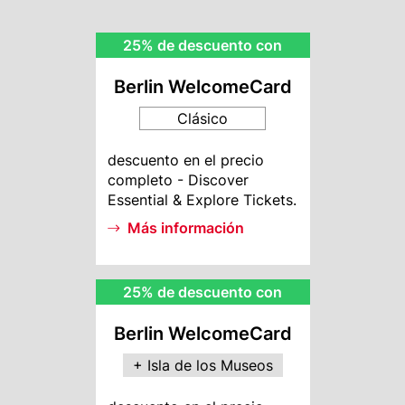
BWC
25% de descuento con
Rebate
Berlin WelcomeCard
Clásico
BWC
descuento en el precio
Info
completo - Discover
Essential & Explore Tickets.
Más información
MI
25% de descuento con
Rebate
Berlin WelcomeCard
+ Isla de los Museos