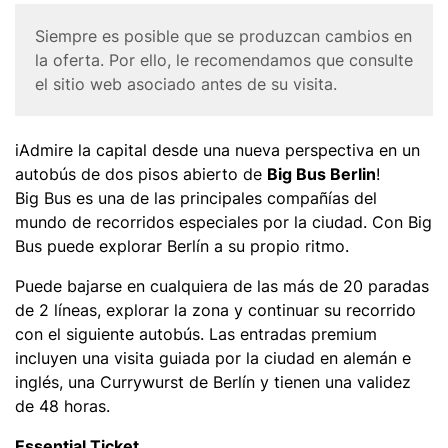
n
Corona
Siempre es posible que se produzcan cambios en
c
Disclaimer
la oferta. Por ello, le recomendamos que consulte
i
el sitio web asociado antes de su visita.
p
a
l
Body
iAdmire la capital desde una nueva perspectiva en un
autobús de dos pisos abierto de
Big Bus Berlin
!
Big Bus es una de las principales compañías del
mundo de recorridos especiales por la ciudad. Con Big
Bus puede explorar Berlín a su propio ritmo.
Puede bajarse en cualquiera de las más de 20 paradas
de 2 líneas, explorar la zona y continuar su recorrido
con el siguiente autobús. Las entradas premium
incluyen una visita guiada por la ciudad en alemán e
inglés, una Currywurst de Berlín y tienen una validez
de 48 horas.
Essential Ticket