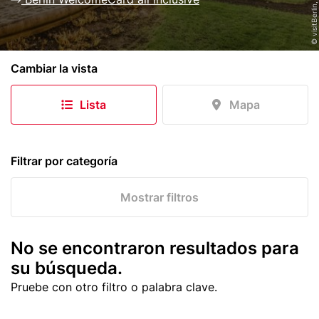
n
c
i
p
Cambiar la vista
a
l
Lista
Mapa
Filtrar por categoría
Mostrar filtros
No se encontraron resultados para
su búsqueda.
Pruebe con otro filtro o palabra clave.
Atracciones
Tours en
Viajes en barco