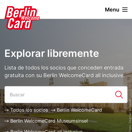
P
Menu
a
s
Stage
Image
a
paragraph
r
a
l
Explorar libremente
c
o
n
Description
Lista de todos los socios que conceden entrada
t
gratuita con su Berlin WelcomeCard all inclusive.
e
n
Paragraphs
List
i
© visitBerlin, Foto: Dagmar Schwelle
d
o
Todos los socios
Berlin WelcomeCard
p
Berlin WelcomeCard Museumsinsel
r
i
Berlin WelcomeCard all inclusive