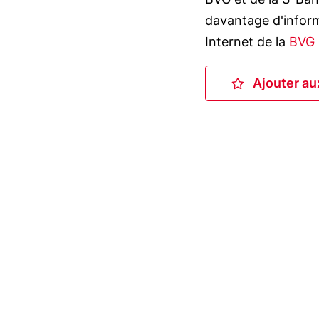
s
davantage d'informa
Internet de la
BVG
Ajouter au
Ajo
Geolocation