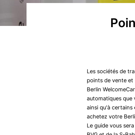
r
i
Poin
n
©
c
P
i
i
p
e
a
r
l
Body
Les sociétés de tr
r
points de vente et
e
Berlin WelcomeCar
A
automatiques que v
d
ainsi qu'à certain
e
achetez votre Berl
n
Le guide vous sera 
i
BVG et de la S-Bahn