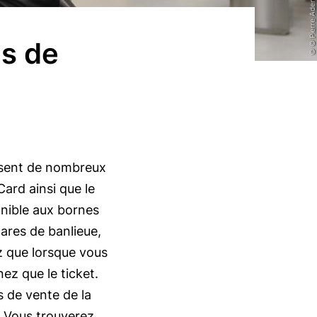
© © Pierre Adenis
és de
posent de nombreux
ard ainsi que le
nible aux bornes
ares de banlieue,
z que lorsque vous
ez que le ticket.
s de vente de la
. Vous trouverez