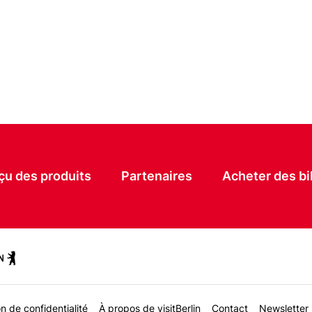
Main
çu des produits
Partenaires
Acheter des bi
navigation
n de confidentialité
À propos de visitBerlin
Contact
Newsletter