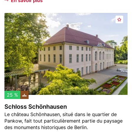
En savoir plus
Header
S
A
image
c
j
h
o
l
u
o
t
s
e
s
r
S
a
c
u
h
x
ö
f
n
25 %
a
h
Schloss Schönhausen
v
a
Teaser
Le château Schönhausen, situé dans le quartier de
o
u
text
Pankow, fait tout particulièrement partie du paysage
r
s
des monuments historiques de Berlin.
i
e