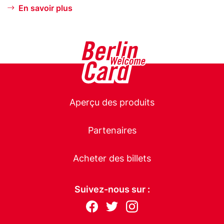
s
n
En savoir plus
Main
Aperçu des produits
navigation
Partenaires
Acheter des billets
Suivez-nous sur :
Follow
F
T
I
us
ac
wit
nst