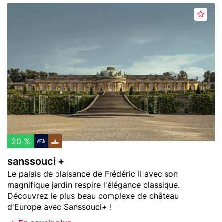
Header
s
A
image
a
j
n
o
s
u
s
t
o
e
u
r
c
a
i
u
+
x
f
20 %
a
sanssouci +
v
Teaser
Le palais de plaisance de Frédéric II avec son
o
text
magnifique jardin respire l'élégance classique.
r
Découvrez le plus beau complexe de château
i
d'Europe avec Sanssouci+ !
s