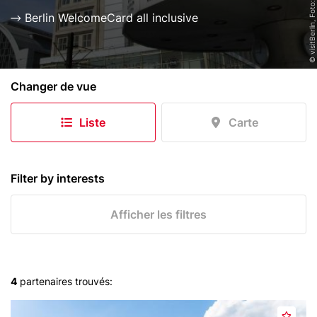
i
Berlin WelcomeCard all inclusive
p
a
l
W
Changer de vue
e
l
Liste
Carte
t
z
e
i
Filter by interests
t
u
Afficher les filtres
h
r
u
n
4
partenaires trouvés:
d
Header
B
F