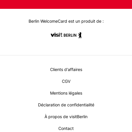
eb
ter
ag
on:
oo
ra
k
m
Berlin WelcomeCard est un produit de :
Metanavi
Clients d'affaires
Footer
CGV
Mentions légales
Déclaration de confidentialité
À propos de visitBerlin
Contact