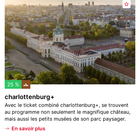
Header
c
d
t
A
image
h
e
b
j
a
r
e
o
r
p
r
u
l
l
g
t
o
a
e
t
t
r
t
z
a
e
u
n
x
b
f
u
25 %
a
r
charlottenburg+
v
g
Teaser
Avec le ticket combiné charlottenburg+, se trouvent
o
+
text
au programme non seulement le magnifique château,
r
mais aussi les petits musées de son parc paysager.
i
s
En savoir plus