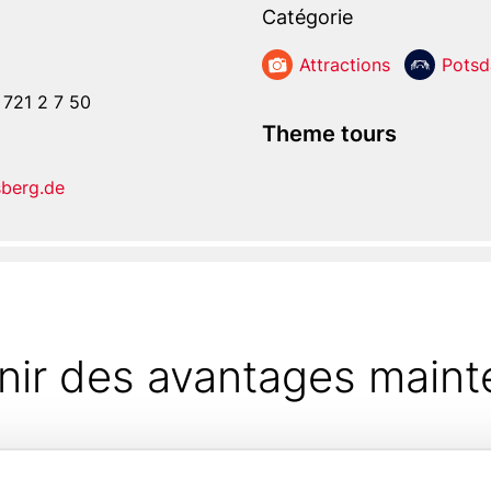
Catégorie
At­tractions
Pots
 721 2 7 50
Theme tours
berg.de
nir des avantages maint