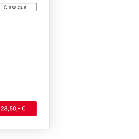
rd
Classique
riant
 28,50,- €