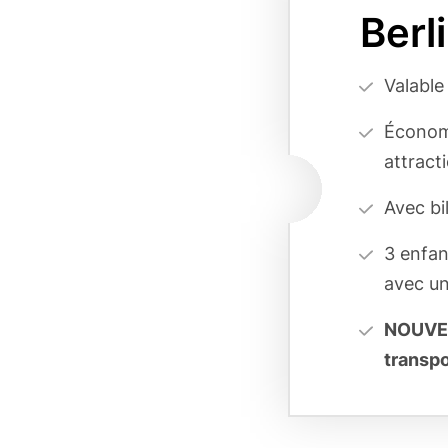
variant
Berl
page
reference
Vorteilsa
Valable
(cards
Économi
form)
attract
Avec bi
3 enfan
avec un
NOUV
transpo