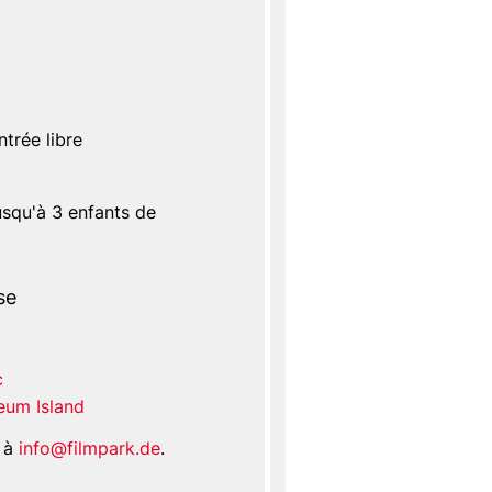
ntrée libre
jusqu'à 3 enfants de
se
c
eum Island
l à
info@filmpark.de
.