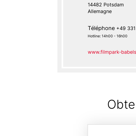
Name
14482
Potsdam
Allemagne
Téléphone
+49 331
Phone
Hotline: 14h00 - 16h00
number
www.filmpark-babels
Website
hint
text
Obte
Card