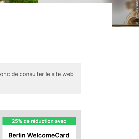
© Filmpark Babelsberg
nc de consulter le site web
BWC
25% de réduction avec
Rebate
Berlin WelcomeCard