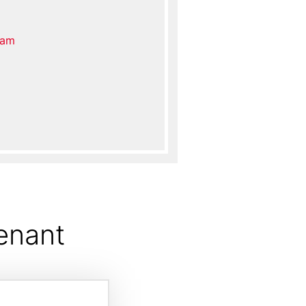
dam
enant