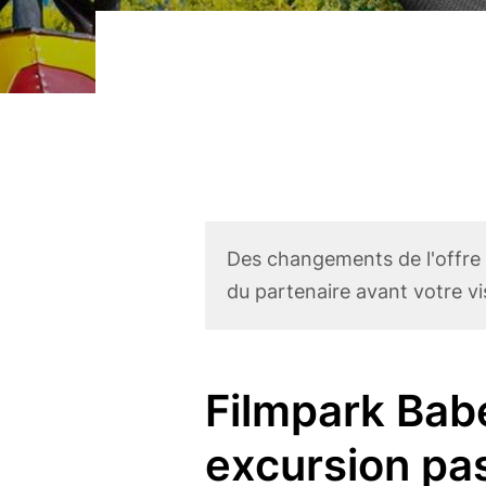
r
i
n
c
i
p
a
l
Corona
Des changements de l'offre
Disclaimer
du partenaire avant votre vis
Filmpark Bab
Body
excursion pa