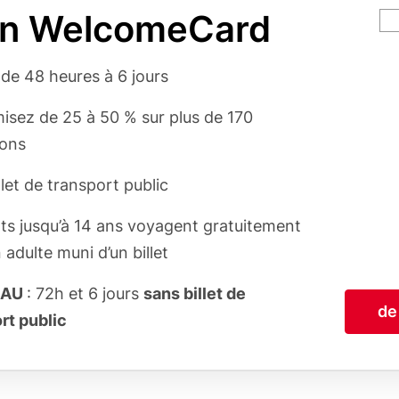
in WelcomeCard
Ca
va
rgumente
 de 48 heures à 6 jours
sez de 25 à 50 % sur plus de 170
ions
llet de transport public
ts jusqu’à 14 ans voyagent gratuitement
 adulte muni d’un billet
EAU
: 72h et 6 jours
sans billet de
de
rt public