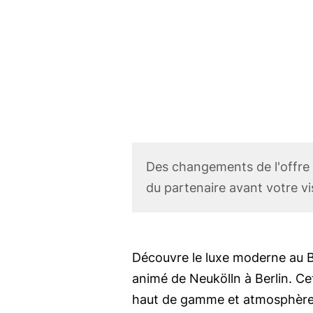
r
i
n
c
i
p
a
l
Corona
Des changements de l'offre
Disclaimer
du partenaire avant votre vis
Body
Découvre le luxe moderne au B
animé de Neukölln à Berlin. Cet
haut de gamme et atmosphère c