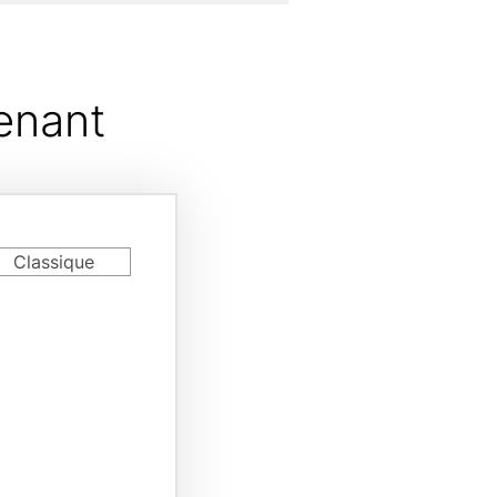
enant
rd
Classique
riant