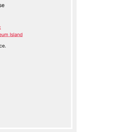
se
c
eum Island
ce.