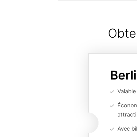
Obte
Card
variant
Berl
page
reference
Vorteilsa
Valable
(cards
Économi
form)
attract
Avec bi