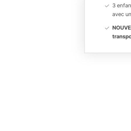
3 enfan
avec un
NOUV
transpo
Geolocation