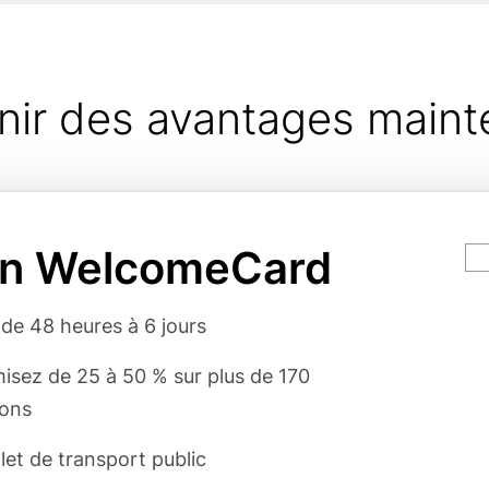
nir des avantages maint
in WelcomeCard
Ca
va
rgumente
 de 48 heures à 6 jours
sez de 25 à 50 % sur plus de 170
ions
llet de transport public