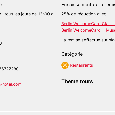
e
Encaissement de la remi
e : tous les jours de 13h00 à
25% de réduction avec
Berlin WelcomeCard Classi
Berlin WelcomeCard + Mus
La remise s’effectue sur pla
3
Catégorie
Res­tau­rants
76727280
Theme tours
-hotel.com