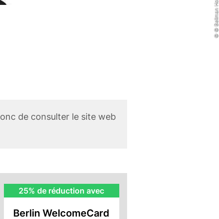
© © Bellman Hotel Berlin
nc de consulter le site web
BWC
25% de réduction avec
Rebate
Berlin WelcomeCard