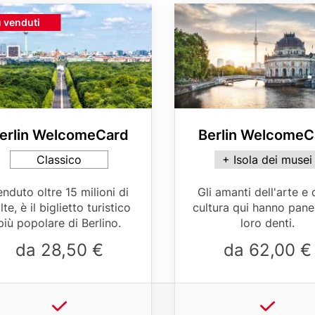
r
Media
ght
ù venduti
Image
e
d
rison
e
l
l
erlin WelcomeCard
Berlin WelcomeC
a
t
d
Card
Classico
+ Isola dei musei
ant
variant
e
le
Table
nduto oltre 15 milioni di
Gli amanti dell'arte e 
l
er
teaser
lte, è il biglietto turistico
cultura qui hanno pane
e
più popolare di Berlino.
loro denti.
v
da 28,50 €
da 62,00 €
i
s
i