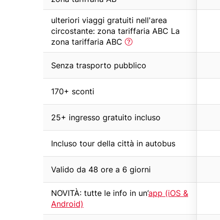
o
with
Row
tooltip
ulteriori viaggi gratuiti nell'area
t
text
(first
circostante: zona tariffaria ABC La
e
with
column)
zona tariffaria ABC
d
tooltip
(first
Row
e
Senza trasporto pubblico
column)
text
s
with
Row
170+ sconti
c
tooltip
text
(first
o
with
Row
25+ ingresso gratuito incluso
column)
tooltip
)
text
(first
with
Row
Incluso tour della città in autobus
column)
tooltip
text
(first
with
Row
Valido da 48 ore a 6 giorni
column)
tooltip
text
(first
with
Row
NOVITÀ: tutte le info in un’
app (iOS &
column)
tooltip
text
Android)
(first
with