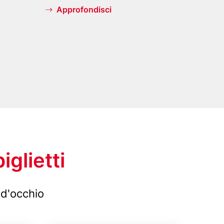
s
Approfondisci
B
e
r
l
i
n
iglietti
 d'occhio