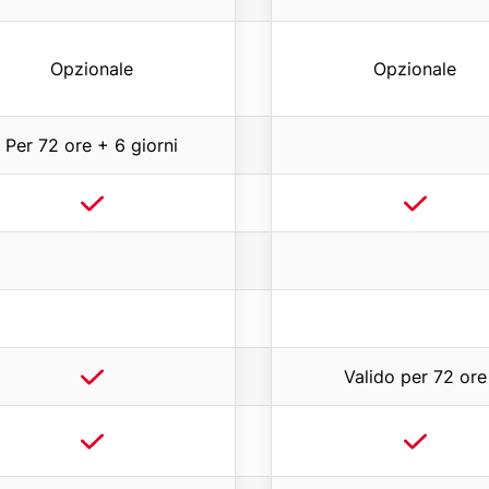
o
n
Opzionale
Opzionale
e
)
Per 72 ore + 6 giorni
Valido per 72 ore