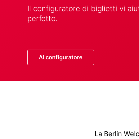
Text
Il configuratore di biglietti vi ai
perfetto.
Button
Al configuratore
Title
(with
Text
La Berlin Welc