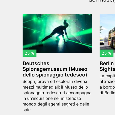
option)
Content
Header
D
Header
B
items
image
e
image
e
u
r
t
l
s
i
25 %
25 %
c
n
Deutsches
Berlin
h
C
Spionagemuseum (Museo
Sight
e
i
dello spionaggio tedesco)
Teaser
La capit
s
t
Teaser
text
Scopri, prova ed esplora i diversi
attrazio
S
y
text
mezzi multimediali: il Museo dello
a bordo
spionaggio tedesco ti accompagna
di Berli
p
C
in un'incursione nel misterioso
i
i
mondo degli agenti segreti e delle
spie.
o
r