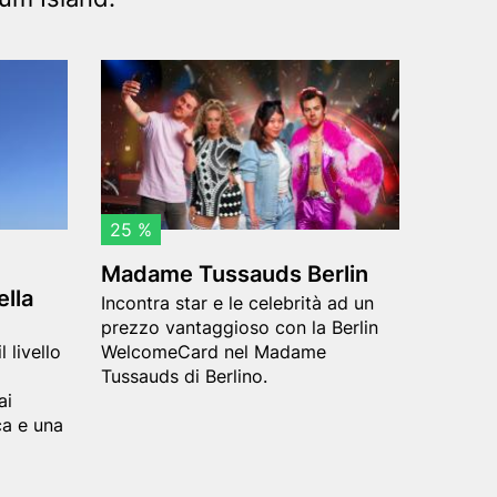
Header
M
image
a
d
a
m
25 %
e
Madame Tussauds Berlin
T
ella
Teaser
Incontra star e le celebrità ad un
u
text
prezzo vantaggioso con la Berlin
s
l livello
WelcomeCard nel Madame
s
Tussauds di Berlino.
ai
a
ca e una
u
d