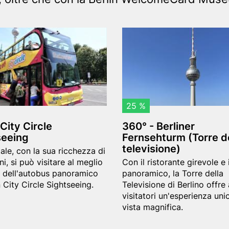
Header
3
image
6
0
°
-
25 %
B
 City Circle
360° - Berliner
e
seeing
Fernsehturm (Torre d
r
televisione)
ale, con la sua ricchezza di
l
Teaser
ni, si può visitare al meglio
Con il ristorante girevole e i
i
text
 dell'autobus panoramico
panoramico, la Torre della
n City Circle Sightseeing.
Televisione di Berlino offre 
n
visitatori un'esperienza uni
e
vista magnifica.
r