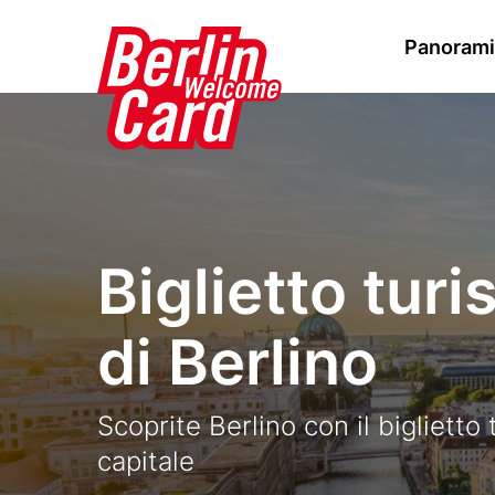
S
Mai
Panoramic
a
l
navi
Stage
Image
t
paragraph
a
a
l
c
Biglietto turi
o
n
di Berlino
t
e
n
Text
Scoprite Berlino con il biglietto 
u
capitale
t