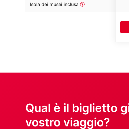
column)
tooltip
Row
Isola dei musei inclusa
(first
text
column)
with
tooltip
(first
column)
Title
Qual è il biglietto g
vostro viaggio?