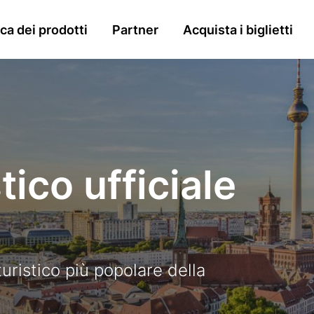
n
a dei prodotti
Partner
Acquista i biglietti
gation
stico ufficiale
turistico più popolare della