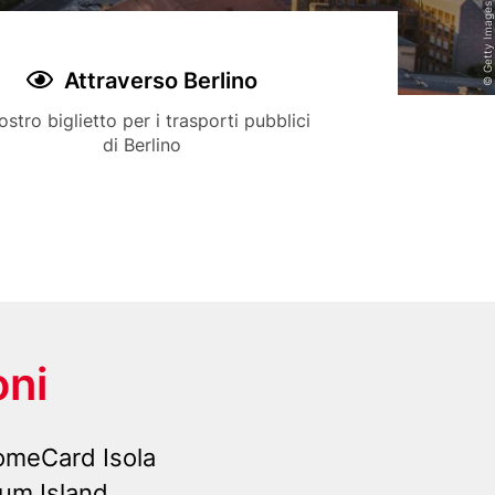
Title
Attraverso Berlino
Icon
ription
vostro biglietto per i trasporti pubblici
di Berlino
oni
comeCard Isola
um Island.