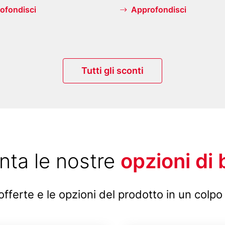
F
ofondisci
Approfondisci
e
r
n
s
Tutti gli sconti
e
h
t
u
r
nta le nostre
opzioni di b
m
(
T
 offerte e le opzioni del prodotto in un colpo
o
r