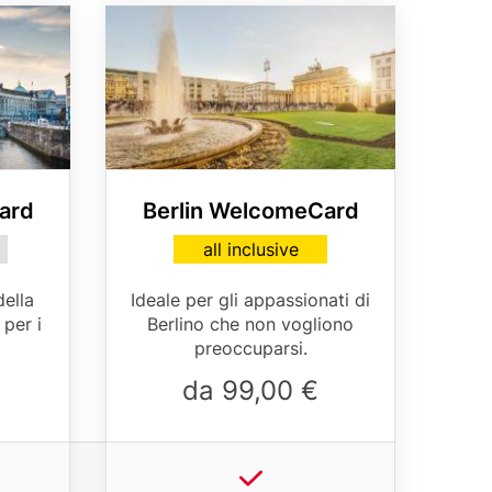
Media
Image
ard
Berlin WelcomeCard
Card
all inclusive
variant
Table
della
Ideale per gli appassionati di
teaser
 per i
Berlino che non vogliono
preoccuparsi.
da 99,00 €