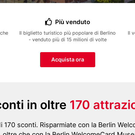
Title
Più venduto
Icon
Description
Desc
iche
Il biglietto turistico più popolare di Berlino
Il 
- venduto più di 15 milioni di volte
Button
Acquista ora
onti in oltre
170 attrazi
di 170 sconti. Risparmiate con la Berlin Wel
, oltre che con la Berlin WelcomeCard Muse