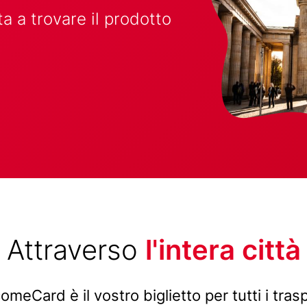
uta a trovare il prodotto
Attraverso
l'intera città
omeCard è il vostro biglietto per tutti i trasp