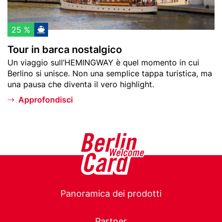
a
c
i
a
p
n
25 %
r
o
Tour in barca nostalgico
e
s
Teaser
Un viaggio sull’HEMINGWAY è quel momento in cui
f
t
text
Berlino si unisce. Non una semplice tappa turistica, ma
e
a
una pausa che diventa il vero highlight.
r
l
i
g
Approfondisci
t
i
i
c
o
Main
Panoramica dei prodotti
navigation
Partner