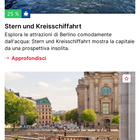
i
e
p
i
25 %
r
s
Stern und Kreisschiffahrt
e
s
Teaser
Esplora le attrazioni di Berlino comodamente
f
c
text
dall'acqua: Stern und Kreisschiffahrt mostra la capitale
e
h
da una prospettiva insolita.
r
i
i
f
Approfondisci
t
f
i
a
Header
T
h
A
image
o
r
g
u
t
g
r
i
i
u
n
n
b
g
a
i
r