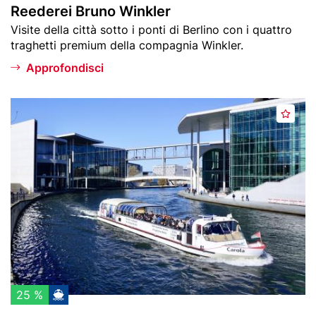
Reederei Bruno Winkler
e
W
Teaser
Visite della città sotto i ponti di Berlino con i quattro
f
i
text
traghetti premium della compagnia Winkler.
e
n
r
k
Approfondisci
i
l
t
e
Header
R
i
r
A
image
e
g
e
g
d
i
e
u
r
n
e
g
i
i
H
a
a
i
d
p
y
25 %
r
n