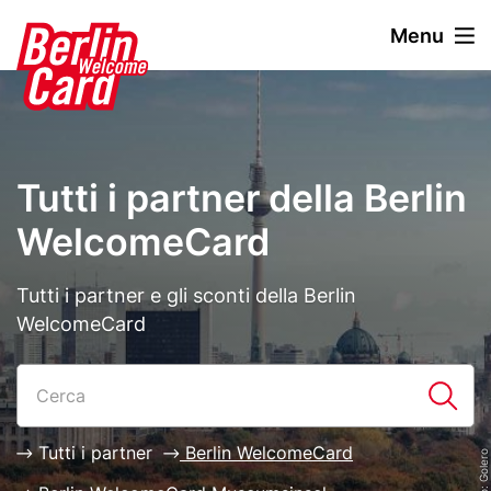
S
Menu
a
l
Stage
Image
t
paragraph
a
a
l
Tutti i partner della Berlin
c
o
WelcomeCard
n
t
Description
Tutti i partner e gli sconti della Berlin
e
WelcomeCard
n
u
Paragraphs
List
t
o
p
Tutti i partner
Berlin WelcomeCard
r
i