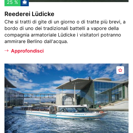
p
i
25 %
r
c
Reederei Lüdicke
e
k
Teaser
Che si tratti di gite di un giorno o di tratte più brevi, a
f
e
text
bordo di uno dei tradizionali battelli a vapore della
e
compagnia armatoriale Lüdicke i visitatori potranno
r
ammirare Berlino dall'acqua.
i
t
Approfondisci
i
Header
S
A
image
t
g
e
g
r
i
n
u
u
n
n
g
d
i
K
a
r