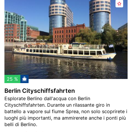
Header
B
e
A
At­trazioni
Tour in bicicletta
Gite in barca
image
e
i
g
r
m
g
l
H
i
i
e
u
n
r
n
C
Teatri
Castelli
Tour della città
b
g
i
s
i
t
t
a
y
i
s
p
c
25 %
Visite guidate
Fun, Sport &
Mu­sei
r
h
della città
Relax
Berlin Cityschiffsfahrten
e
i
Teaser
Esplorate Berlino dall'acqua con Berlin
f
f
text
Cityschiffsfahrten. Durante un rilassante giro in
e
f
battello a vapore sul fiume Sprea, non solo scoprirete i
r
s
luoghi più importanti, ma ammirerete anche i ponti più
i
f
belli di Berlino.
Potsdam
Ristoranti
Sou­ve­nir
t
a