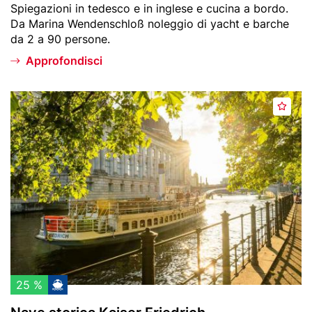
Spiegazioni in tedesco e in inglese e cucina a bordo.
i
e
Da Marina Wendenschloß noleggio di yacht e barche
t
s
da 2 a 90 persone.
i
u
Approfondisci
l
f
i
Header
N
A
u
image
a
g
m
v
g
e
e
i
s
u
t
n
o
g
r
i
i
a
c
i
a
p
K
25 %
r
a