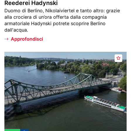
Reederei Hadynski
e
s
Teaser
Duomo di Berlino, Nikolaiviertel e tanto altro: grazie
f
k
text
alla crociera di un’ora offerta dalla compagnia
e
i
armatoriale Hadynski potrete scoprire Berlino
r
dall'acqua.
i
t
Approfondisci
i
Header
R
A
image
e
g
e
g
d
i
e
u
r
n
e
g
i
i
L
a
ü
i
d