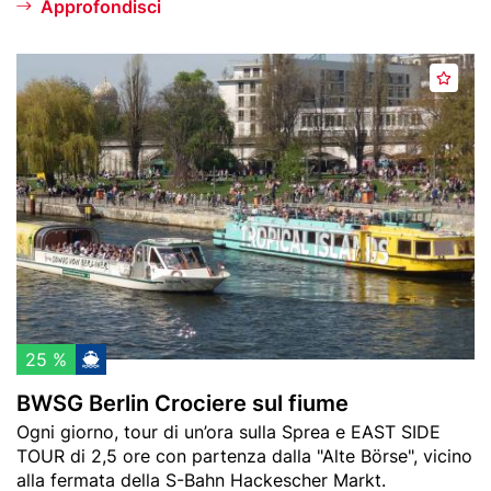
Approfondisci
i
h
r
t
Header
B
e
A
image
W
n
g
S
g
G
i
B
u
e
n
r
g
l
i
i
a
n
i
C
p
r
25 %
r
o
BWSG Berlin Crociere sul fiume
e
c
Teaser
Ogni giorno, tour di un’ora sulla Sprea e EAST SIDE
f
i
text
TOUR di 2,5 ore con partenza dalla "Alte Börse", vicino
e
e
alla fermata della S-Bahn Hackescher Markt.
r
r