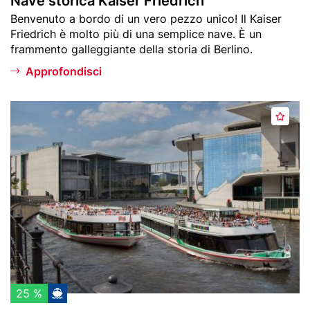
Nave storica Kaiser Friedrich
e
i
Teaser
Benvenuto a bordo di un vero pezzo unico! Il Kaiser
f
s
text
Friedrich è molto più di una semplice nave. È un
e
e
frammento galleggiante della storia di Berlino.
r
r
i
F
Approfondisci
t
r
i
i
Header
R
e
A
image
e
d
g
e
r
g
d
i
i
e
c
u
r
h
n
e
g
i
i
B
a
r
i
u
p
n
25 %
r
o