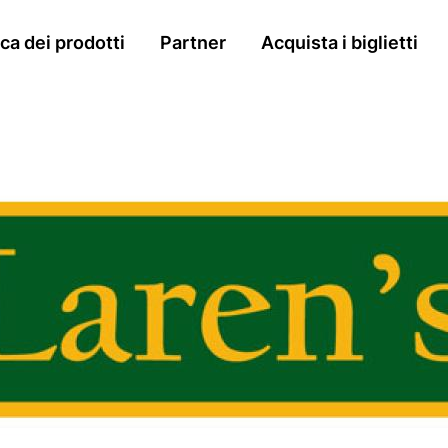
n
a dei prodotti
Partner
Acquista i biglietti
gation