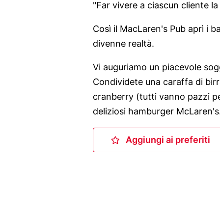
"Far vivere a ciascun cliente la
b
Così il MacLaren's Pub aprì i b
divenne realtà.
Vi auguriamo un piacevole soggi
Condividete una caraffa di bir
cranberry (tutti vanno pazzi pe
deliziosi hamburger McLaren's
Aggiungi ai preferiti
Aggiungi ai pre