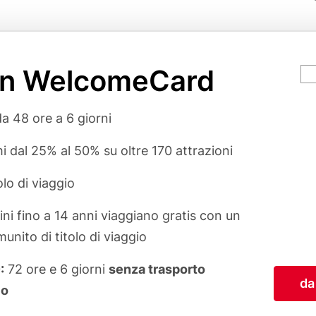
in WelcomeCard
Ca
va
rgumente
da 48 ore a 6 giorni
i dal 25% al 50% su oltre 170 attrazioni
olo di viaggio
ni fino a 14 anni viaggiano gratis con un
unito di titolo di viaggio
:
72 ore e 6 giorni
senza trasporto
da
co