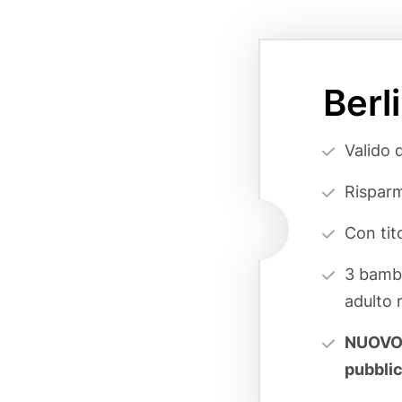
Card
variant
Berl
page
reference
Vorteilsa
Valido 
(cards
Risparm
form)
Con tit
3 bambi
adulto m
NUOVO
pubbli