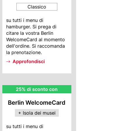
Classico
BWC
su tutti i menu di
Info
hamburger. Si prega di
citare la vostra Berlin
WelcomeCard al momento
dell'ordine. Si raccomanda
la prenotazione.
Approfondisci
MI
25% di sconto con
Rebate
Berlin WelcomeCard
+ Isola dei musei
MI
su tutti i menu di