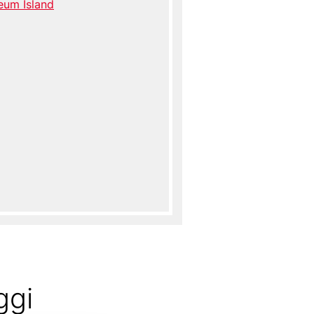
eum Island
ggi