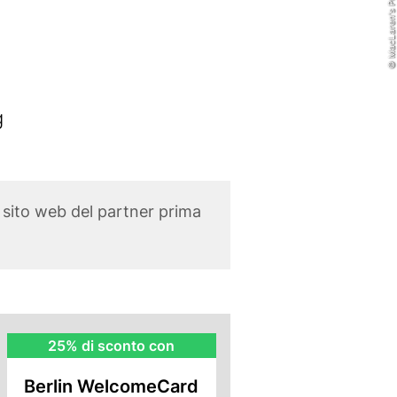
© MacLaren's Pub
g
l sito web del partner prima
BWC
25% di sconto con
Rebate
Berlin WelcomeCard