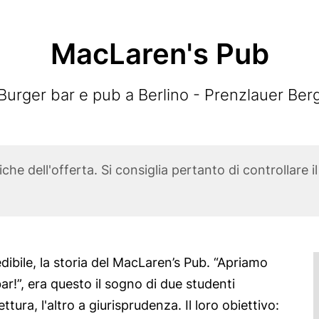
MacLaren's Pub
Subtitle
Burger bar e pub a Berlino - Prenzlauer Ber
he dell'offerta. Si consiglia pertanto di controllare i
edibile, la storia del MacLaren’s Pub. “Apriamo
r!”, era questo il sogno di due studenti
ettura, l'altro a giurisprudenza. Il loro obiettivo: