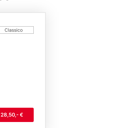
rd
Classico
riant
 28,50,- €