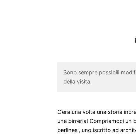
o
p
r
M
i
a
n
c
c
L
i
a
p
Corona
Sono sempre possibili modific
r
a
Disclaimer
della visita.
e
l
n
e
'
Body
C’era una volta una storia incr
s
una birreria! Compriamoci un ba
P
berlinesi, uno iscritto ad archit
u