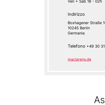
Ven + Sab 18 - 02h
Indirizzo
Boxhagener Straße 1
Indirizzo
10245
Berlin
Germania
Telefono
+49 30 31
maclarens.de
Website
As