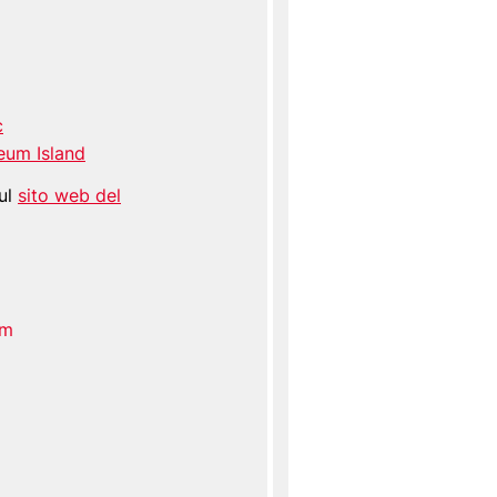
c
eum Island
sul
sito web del
am