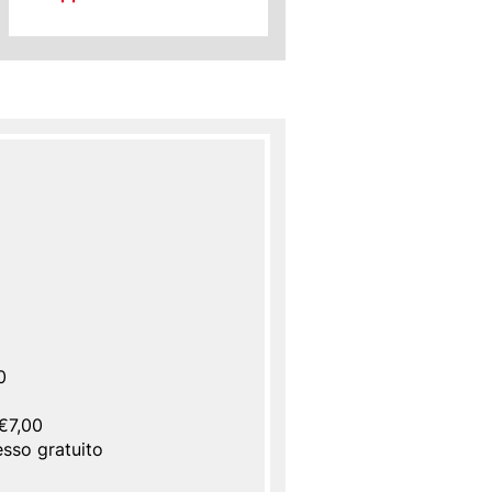
0
 €7,00
esso gratuito