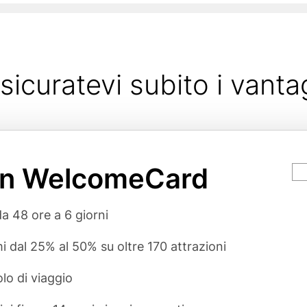
sicuratevi subito i vanta
in WelcomeCard
Ca
va
rgumente
da 48 ore a 6 giorni
i dal 25% al 50% su oltre 170 attrazioni
olo di viaggio