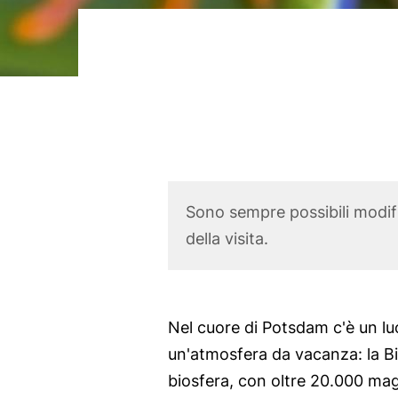
o
p
r
i
n
c
i
p
Corona
Sono sempre possibili modific
a
Disclaimer
della visita.
l
e
Body
Nel cuore di Potsdam c'è un luo
un'atmosfera da vacanza: la Bi
biosfera, con oltre 20.000 magn