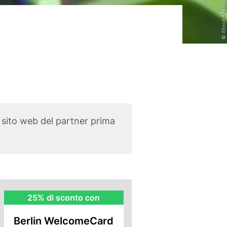
© iStock - Mark Kostich
l sito web del partner prima
BWC
25% di sconto con
Rebate
Berlin WelcomeCard