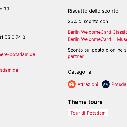
e 99
Riscatto dello sconto
25% di sconto con
Berlin WelcomeCard Classi
31 55 0 74 0
Berlin WelcomeCard + Mus
Sconto sul posto o online 
aere-potsdam.de
partner
.
tsdam.de
Categoria
At­trazioni
Potsd
Theme tours
Tour di Potsdam