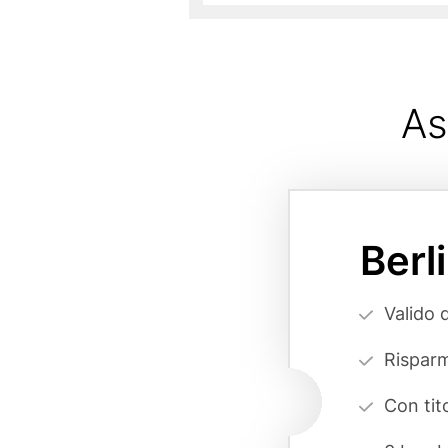
As
Card
variant
Berl
page
reference
Vorteilsa
Valido 
(cards
Risparm
form)
Con tit