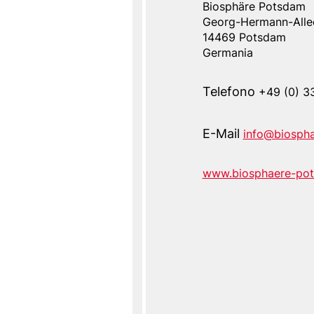
Biosphäre Potsdam
Address
Georg-Hermann-Alle
Indirizzo
Name
14469
Potsdam
Germania
Telefono
+49 (0) 3
E-Mail
info@biosph
www.biosphaere-po
Website