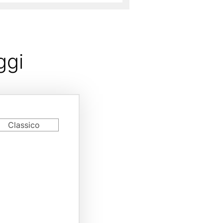
ggi
rd
Classico
riant