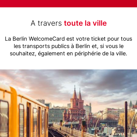
Title
A travers
toute la ville
(with
Text
highlight
La Berlin WelcomeCard est votre ticket pour tous
les transports publics à Berlin et, si vous le
option)
souhaitez, également en périphérie de la ville.
Image