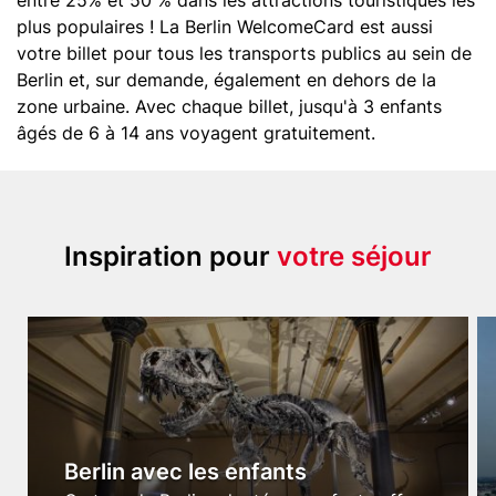
entre 25% et 50 % dans les attractions touristiques les
plus populaires ! La Berlin WelcomeCard est aussi
votre billet pour tous les transports publics au sein de
Berlin et, sur demande, également en dehors de la
zone urbaine. Avec chaque billet, jusqu'à 3 enfants
âgés de 6 à 14 ans voyagent gratuitement.
Title
Inspiration pour
votre séjour
(with
highlight
Content
Media
M
option)
items
Image
I
Berlin avec les enfants