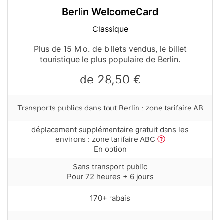
Berlin WelcomeCard
Card
Classique
variant
Table
Plus de 15 Mio. de billets vendus, le billet
teaser
touristique le plus populaire de Berlin.
de 28,50 €
Row
Transports publics dans tout Berlin : zone tarifaire AB
text
with
Row
déplacement supplémentaire gratuit dans les
tooltip
text
environs : zone tarifaire ABC
(first
with
En option
column)
tooltip
Row
Sans transport public
(first
text
Pour 72 heures + 6 jours
column)
with
tooltip
Row
170+ rabais
(first
text
column)
with