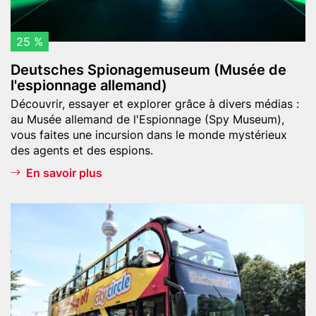
S
p
i
25 %
o
Deutsches Spionagemuseum (Musée de
n
l'espionnage allemand)
a
Teaser
Découvrir, essayer et explorer grâce à divers médias :
g
text
au Musée allemand de l'Espionnage (Spy Museum),
e
vous faites une incursion dans le monde mystérieux
m
des agents et des espions.
u
En savoir plus
s
e
u
Header
B
m
image
e
(
r
M
l
u
i
s
n
é
C