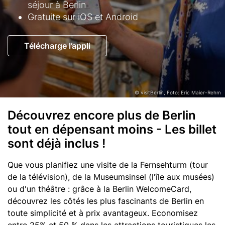
séjour à Berlin
Gratuite sur iOS et Android
Button
Télécharge l’appli
© visitBerlin, Foto: Eric Maier-Rehm
Découvrez encore plus de Berlin
Text
tout en dépensant moins - Les billet
sont déjà inclus !
Que vous planifiez une visite de la Fernsehturm (tour
de la télévision), de la Museumsinsel (l'île aux musées)
ou d'un théâtre : grâce à la Berlin WelcomeCard,
découvrez les côtés les plus fascinants de Berlin en
toute simplicité et à prix avantageux. Economisez