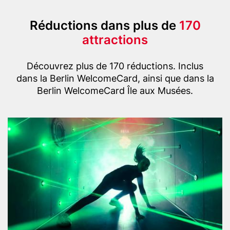
Title
Réductions dans plus de
170
(with
attractions
highlight
Text
option)
Découvrez plus de 170 réductions. Inclus
dans la Berlin WelcomeCard, ainsi que dans la
Berlin WelcomeCard Île aux Musées.
Content
Header
D
items
image
e
u
t
s
c
h
e
s