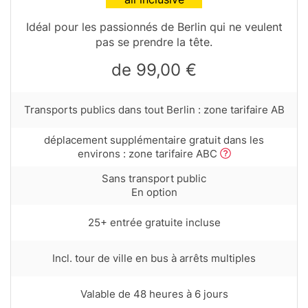
variant
Table
Idéal pour les passionnés de Berlin qui ne veulent
teaser
pas se prendre la tête.
de 99,00 €
Row
Transports publics dans tout Berlin : zone tarifaire AB
text
with
Row
déplacement supplémentaire gratuit dans les
tooltip
text
environs : zone tarifaire ABC
(first
with
column)
Row
Sans transport public
tooltip
text
En option
(first
with
column)
tooltip
Row
25+ entrée gratuite incluse
(first
text
column)
with
Row
Incl. tour de ville en bus à arrêts multiples
tooltip
text
(first
with
column)
Row
Valable de 48 heures à 6 jours
tooltip
text