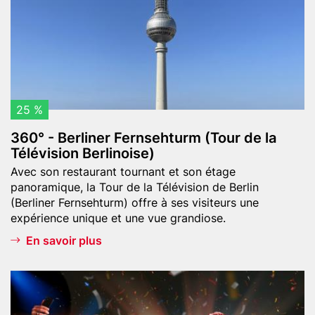
e
n
B
m
g
e
a
r
n
l
d
i
)
n
e
25 %
r
360° - Berliner Fernsehturm (Tour de la
F
Télévision Berlinoise)
e
Teaser
Avec son restaurant tournant et son étage
r
text
panoramique, la Tour de la Télévision de Berlin
n
(Berliner Fernsehturm) offre à ses visiteurs une
s
expérience unique et une vue grandiose.
e
En savoir plus
h
t
u
Header
M
r
image
a
m
d