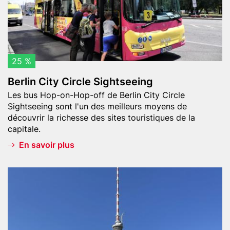
e
i
d
t
e
y
l
C
'
i
25 %
e
r
Berlin City Circle Sightseeing
s
c
Teaser
p
Les bus Hop-on-Hop-off de Berlin City Circle
l
text
Sightseeing sont l'un des meilleurs moyens de
i
e
découvrir la richesse des sites touristiques de la
o
S
capitale.
n
i
n
En savoir plus
g
a
h
g
t
Header
3
e
s
image
6
a
e
0
l
e
°
l
i
-