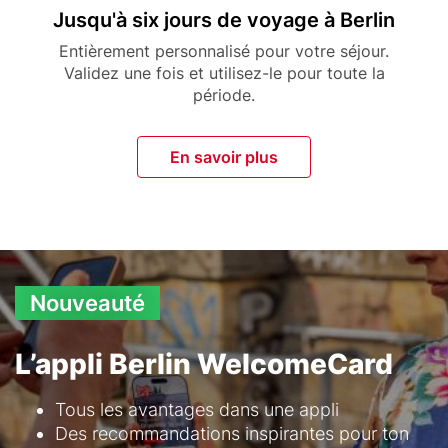
Title
Jusqu'à six jours de voyage à Berlin
Description
Entièrement personnalisé pour votre séjour.
Validez une fois et utilisez-le pour toute la
période.
En savoir plus
Nouveauté
L’appli Berlin WelcomeCard
Text
Tous les avantages dans une appli
Des recommandations inspirantes pour ton