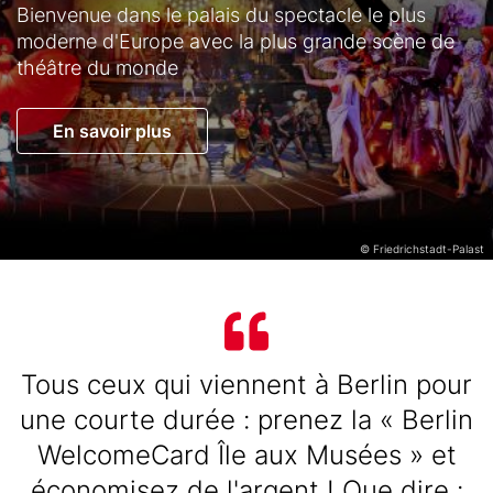
Text
Bienvenue dans le palais du spectacle le plus
moderne d'Europe avec la plus grande scène de
théâtre du monde
Button
En savoir plus
© Friedrichstadt-Palast
Text
Text
Tous ceux qui viennent à Berlin pour
une courte durée : prenez la « Berlin
WelcomeCard Île aux Musées » et
économisez de l'argent ! Que dire :