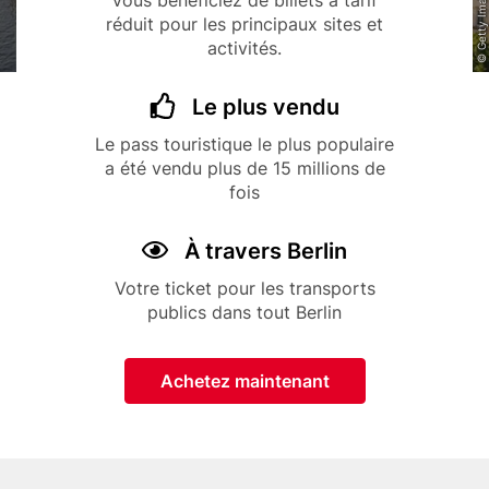
Vous bénéficiez de billets à tarif
i
réduit pour les principaux sites et
p
activités.
a
l
Title
Icon
Le plus vendu
Description
Le pass touristique le plus populaire
a été vendu plus de 15 millions de
fois
Title
Icon
À travers Berlin
Description
Votre ticket pour les transports
publics dans tout Berlin
Button
Achetez maintenant
Paragraphs