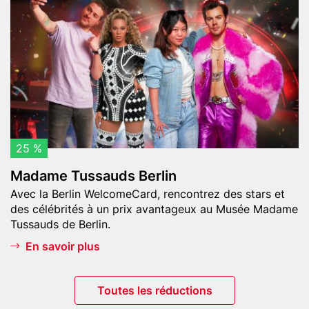
(
a
T
m
o
e
u
T
r
u
d
s
e
s
l
a
a
u
25 %
T
d
Madame Tussauds Berlin
é
s
Teaser
l
Avec la Berlin WelcomeCard, rencontrez des stars et
B
text
des célébrités à un prix avantageux au Musée Madame
é
e
Tussauds de Berlin.
v
r
i
l
En savoir plus
s
i
i
n
Button
Toutes les réductions
o