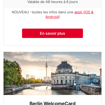
Row
Valable de 48 heures à 6 jours
tooltip
text
(first
with
Row
NOUVEAU : toutes les infos dans une
appli (iOS &
column)
tooltip
text
Android)
(first
with
column)
tooltip
(first
En savoir plus
column)
Media
Image
Berlin WelcomeCard