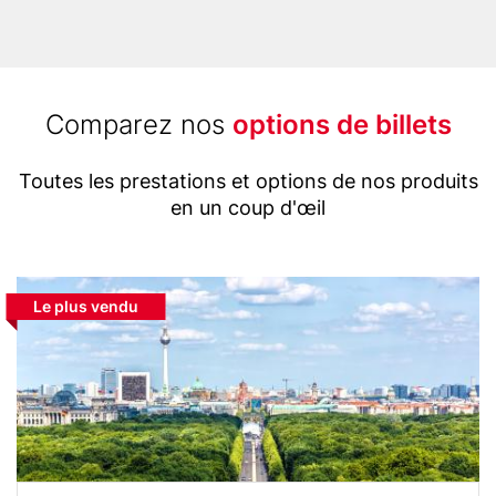
n
B
e
r
l
Title
Comparez nos
options de billets
i
(with
n
Text
highlight
Toutes les prestations et options de nos produits
o
en un coup d'œil
option)
i
s
e
Media
Block
)
Highlight
Le plus vendu
Image
reference
label
for
comparison
table