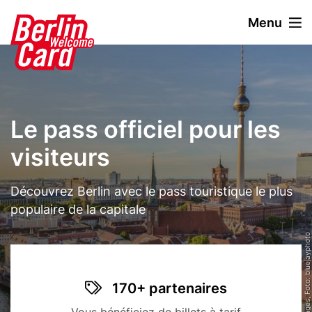
A
Menu
l
l
Stage
Image
e
paragraph
r
a
u
Le pass officiel pour les
c
o
visiteurs
n
t
Text
Découvrez Berlin avec le pass touristique le plus
e
n
populaire de la capitale
u
© Getty Images, Foto: bluejayphoto
p
r
i
Title
Benefit
Icon
170+ partenaires
n
items
c
Description