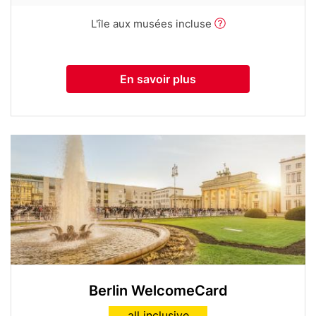
with
column)
tooltip
Row
L'île aux musées incluse
(first
text
column)
with
tooltip
En savoir plus
(first
column)
Media
Image
Berlin WelcomeCard
Card
all inclusive