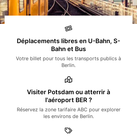
© Fotolia, Foto: Davis
Icon
Title
Déplacements libres en U-Bahn, S-
Bahn et Bus
Description
Votre billet pour tous les transports publics à
Berlin.
Icon
Title
Visiter Potsdam ou atterrir à
l'aéroport BER ?
Description
Réservez la zone tarifaire ABC pour explorer
les environs de Berlin.
Icon