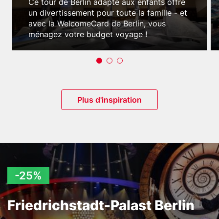
Teaser
Ce tour de Berlin adapté aux enfants offre
text
un divertissement pour toute la famille - et
avec la WelcomeCard de Berlin, vous
ménagez votre budget voyage !
Button
Plus d'inspiration
-25%
Friedrichstadt-Palast Berlin