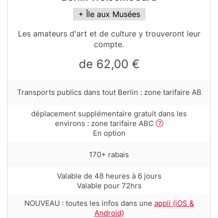
Card
+ Île aux Musées
variant
Table
Les amateurs d'art et de culture y trouveront leur
teaser
compte.
de 62,00 €
Row
Transports publics dans tout Berlin : zone tarifaire AB
text
with
Row
déplacement supplémentaire gratuit dans les
tooltip
text
environs : zone tarifaire ABC
(first
with
En option
column)
tooltip
(first
Row
170+ rabais
column)
text
with
Row
Valable de 48 heures à 6 jours
tooltip
text
Valable pour 72hrs
(first
with
Row
column)
NOUVEAU : toutes les infos dans une
appli (iOS &
tooltip
text
Android)
(first