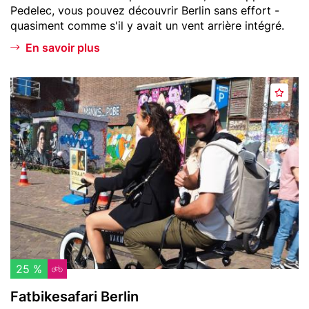
text
Pedelec, vous pouvez découvrir Berlin sans effort -
r
i
quasiment comme s'il y avait un vent arrière intégré.
i
n
s
En savoir plus
Header
F
A
image
a
j
t
o
b
u
i
t
k
e
e
r
s
a
a
u
f
x
a
f
r
25 %
a
i
Fatbikesafari Berlin
v
B