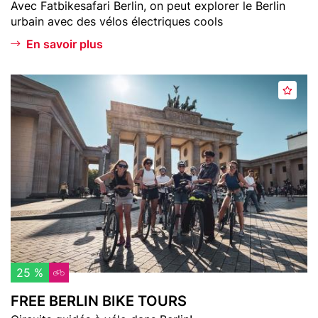
Teaser
Avec Fatbikesafari Berlin, on peut explorer le Berlin
o
e
text
urbain avec des vélos électriques cools
r
r
i
l
En savoir plus
s
i
n
Header
F
A
image
R
j
E
o
E
u
B
t
E
e
R
r
L
a
I
u
N
x
B
f
I
25 %
a
K
FREE BERLIN BIKE TOURS
v
E