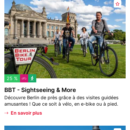
Header
B
d
A
image
B
e
j
T
r
o
-
p
u
S
l
t
i
a
e
g
t
r
h
z
a
t
u
s
x
e
f
e
25 %
a
i
BBT - Sightseeing & More
v
n
Teaser
Découvre Berlin de près grâce à des visites guidées
o
g
text
amusantes ! Que ce soit à vélo, en e-bike ou à pied.
r
&
i
M
En savoir plus
s
o
r
Header
B