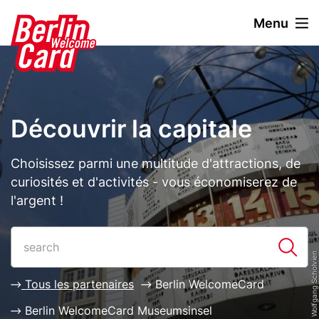
A
Menu
l
l
Stage
Image
e
paragraph
r
a
u
Découvrir la capitale
c
o
n
Description
Choisissez parmi une multitude d'attractions, de
t
curiosités et d'activités - vous économiserez de
e
l'argent !
n
u
Paragraphs
List
p
© visitBerlin, Foto: Wolfgang Scholvien
r
i
Tous les partenaires
Berlin WelcomeCard
n
Berlin WelcomeCard Museumsinsel
c