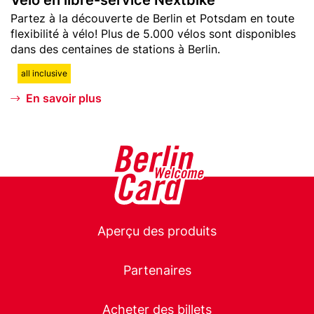
v
e
Teaser
Partez à la découverte de Berlin et Potsdam en toute
o
r
text
flexibilité à vélo! Plus de 5.000 vélos sont disponibles
r
v
dans des centaines de stations à Berlin.
i
i
s
c
all inclusive
e
En savoir plus
N
e
x
t
b
i
k
e
Main
Aperçu des produits
navigation
Partenaires
Acheter des billets