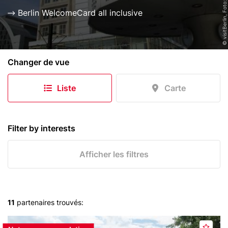
i
Berlin WelcomeCard all inclusive
p
a
l
W
Changer de vue
e
l
Liste
Carte
t
z
e
i
Filter by interests
t
u
Afficher les filtres
h
r
u
n
11
partenaires trouvés:
d
Header
p
F