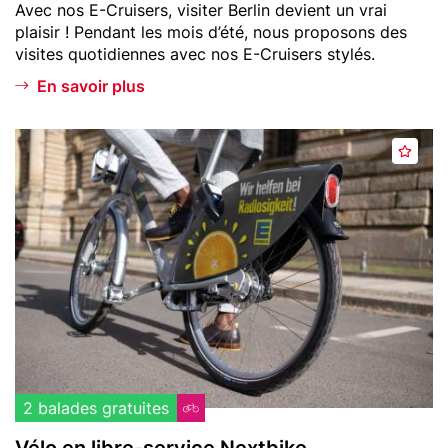
Teaser
Avec nos E-Cruisers, visiter Berlin devient un vrai
o
i
text
plaisir ! Pendant les mois d’été, nous proposons des
r
n
visites quotidiennes avec nos E-Cruisers stylés.
i
s
En savoir plus
Header
V
A
image
é
j
l
o
o
u
e
t
n
e
l
r
i
a
b
u
r
x
e
f
-
2 balades gratuites
a
s
Vélo en libre-service Nextbike