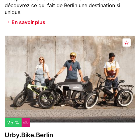
découvrez ce qui fait de Berlin une destination si
i
unique.
s
En savoir plus
Header
U
A
image
r
j
b
o
y
u
.
t
B
e
i
r
k
a
e
u
.
x
B
f
e
25 %
a
r
Urby.Bike.Berlin
v
l