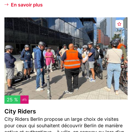
En savoir plus
Header
C
A
image
i
j
t
o
y
u
R
t
i
e
d
r
e
a
r
u
s
x
f
25 %
a
City Riders
v
Teaser
City Riders Berlin propose un large choix de visites
o
text
pour ceux qui souhaitent découvrir Berlin de manière
r
active et authentique – à vélo, en segway ou lors d’un