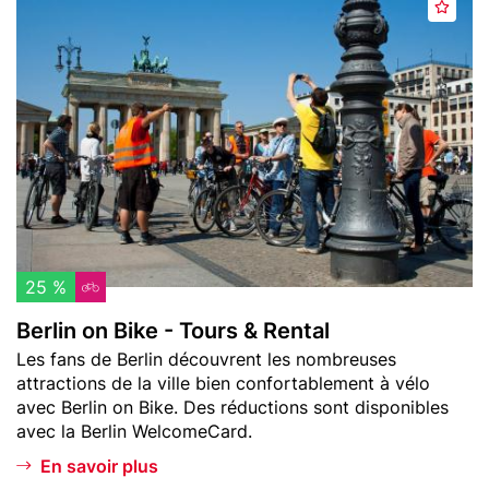
e
A
image
e
j
r
o
l
u
i
t
n
e
o
r
n
a
B
u
i
x
k
f
e
25 %
a
-
Berlin on Bike - Tours & Rental
v
T
Teaser
Les fans de Berlin découvrent les nombreuses
o
o
text
attractions de la ville bien confortablement à vélo
r
u
avec Berlin on Bike. Des réductions sont disponibles
i
r
avec la Berlin WelcomeCard.
s
s
En savoir plus
&