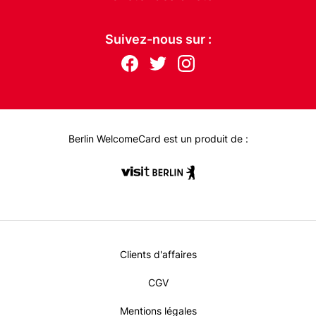
Suivez-nous sur :
Follow
F
T
I
us
ac
wit
nst
eb
ter
ag
on:
oo
ra
k
m
Berlin WelcomeCard est un produit de :
Metanavi
Clients d'affaires
Footer
CGV
Mentions légales