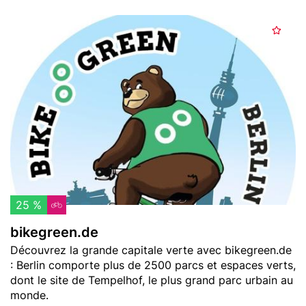
R
e
Header
b
n
A
image
i
t
j
k
a
o
e
l
u
g
t
r
e
e
r
e
a
n
u
.
x
d
f
e
25 %
a
bikegreen.de
v
Teaser
Découvrez la grande capitale verte avec bikegreen.de
o
text
: Berlin comporte plus de 2500 parcs et espaces verts,
r
dont le site de Tempelhof, le plus grand parc urbain au
i
monde.
s