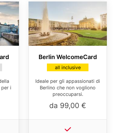
Media
Image
ard
Berlin WelcomeCard
Card
all inclusive
variant
Table
della
Ideale per gli appassionati di
teaser
 per i
Berlino che non vogliono
preoccuparsi.
da 99,00 €