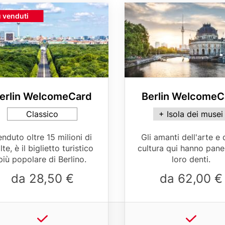
r
Media
ght
ù venduti
Image
e
d
rison
e
l
l
erlin WelcomeCard
Berlin WelcomeC
a
t
d
Card
Classico
+ Isola dei musei
ant
variant
e
le
Table
nduto oltre 15 milioni di
Gli amanti dell'arte e 
l
er
teaser
lte, è il biglietto turistico
cultura qui hanno pane
e
più popolare di Berlino.
loro denti.
v
da 28,50 €
da 62,00 €
i
s
i