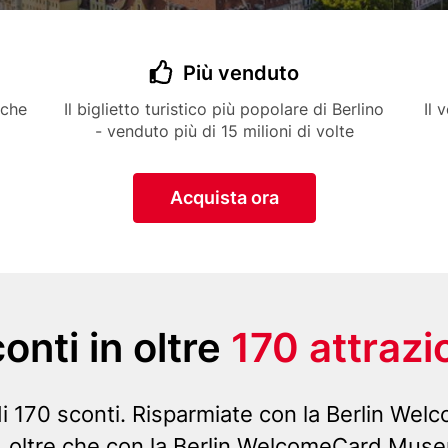
Title
Più venduto
Icon
Description
Desc
iche
Il biglietto turistico più popolare di Berlino
Il 
- venduto più di 15 milioni di volte
Button
Acquista ora
onti in oltre
170 attrazi
di 170 sconti. Risparmiate con la Berlin Wel
, oltre che con la Berlin WelcomeCard Muse