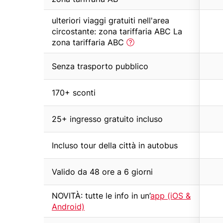
o
with
Row
tooltip
ulteriori viaggi gratuiti nell'area
t
text
(first
circostante: zona tariffaria ABC La
e
with
column)
zona tariffaria ABC
d
tooltip
(first
Row
e
Senza trasporto pubblico
column)
text
s
with
Row
170+ sconti
c
tooltip
text
(first
o
with
Row
25+ ingresso gratuito incluso
column)
tooltip
)
text
(first
with
Row
Incluso tour della città in autobus
column)
tooltip
text
(first
with
Row
Valido da 48 ore a 6 giorni
column)
tooltip
text
(first
with
Row
NOVITÀ: tutte le info in un’
app (iOS &
column)
tooltip
text
Android)
(first
with