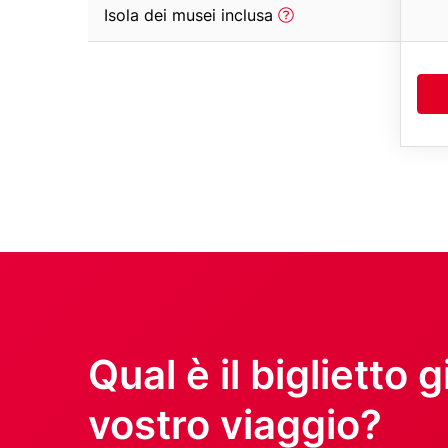
column)
tooltip
Row
Isola dei musei inclusa
(first
text
column)
with
tooltip
(first
column)
Title
Qual è il biglietto g
vostro viaggio?