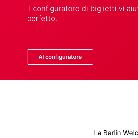
Text
Il configuratore di biglietti vi ai
perfetto.
Button
Al configuratore
Title
(with
Text
La Berlin Welc