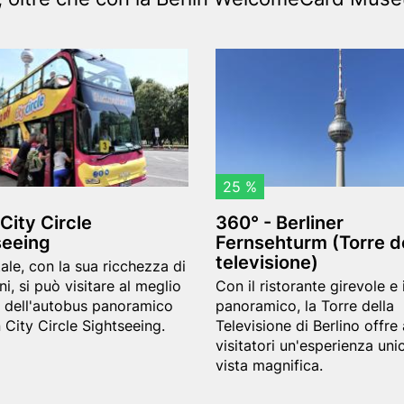
Header
3
image
6
0
°
-
25 %
B
 City Circle
360° - Berliner
e
seeing
Fernsehturm (Torre d
r
televisione)
ale, con la sua ricchezza di
l
Teaser
ni, si può visitare al meglio
Con il ristorante girevole e i
i
text
 dell'autobus panoramico
panoramico, la Torre della
n City Circle Sightseeing.
Televisione di Berlino offre 
n
visitatori un'esperienza uni
e
vista magnifica.
r