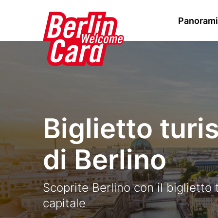
S
Mai
Panoramic
a
l
navi
Stage
Image
t
paragraph
a
a
l
c
Biglietto turi
o
n
di Berlino
t
e
n
Text
Scoprite Berlino con il biglietto 
u
capitale
t