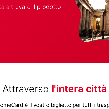
uta a trovare il prodotto
Attraverso
l'intera città
omeCard è il vostro biglietto per tutti i trasp