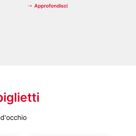
s
Approfondisci
B
e
r
l
i
n
iglietti
 d'occhio