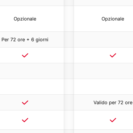
o
n
Opzionale
Opzionale
e
)
Per 72 ore + 6 giorni
Valido per 72 ore