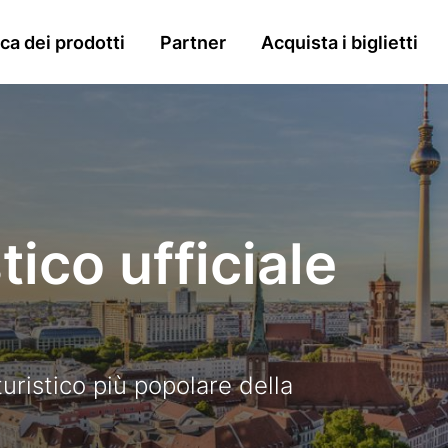
n
a dei prodotti
Partner
Acquista i biglietti
gation
stico ufficiale
turistico più popolare della