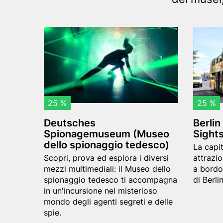
option)
Content
Header
D
Header
B
items
image
e
image
e
u
r
t
l
s
i
25 %
25 %
c
n
Deutsches
Berlin
h
C
Spionagemuseum (Museo
Sight
e
i
dello spionaggio tedesco)
Teaser
La capit
s
t
Teaser
text
Scopri, prova ed esplora i diversi
attrazio
S
y
text
mezzi multimediali: il Museo dello
a bordo
spionaggio tedesco ti accompagna
di Berli
p
C
in un'incursione nel misterioso
i
i
mondo degli agenti segreti e delle
spie.
o
r