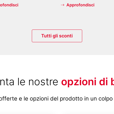
F
ofondisci
Approfondisci
e
r
n
s
Tutti gli sconti
e
h
t
u
r
nta le nostre
opzioni di b
m
(
T
 offerte e le opzioni del prodotto in un colpo
o
r