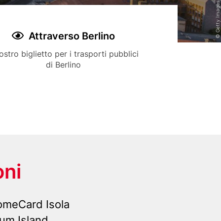
Title
Attraverso Berlino
Icon
ription
vostro biglietto per i trasporti pubblici
di Berlino
oni
comeCard Isola
um Island.