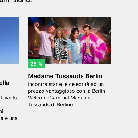
Header
M
image
a
d
a
m
25 %
e
Madame Tussauds Berlin
T
ella
Teaser
Incontra star e le celebrità ad un
u
text
prezzo vantaggioso con la Berlin
s
l livello
WelcomeCard nel Madame
s
Tussauds di Berlino.
ai
a
ca e una
u
d